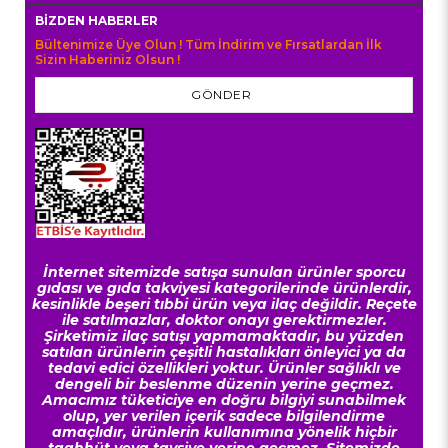
BIZDEN HABERLER
Bültenimize Üye Olun ! Tüm İndirim ve Fırsatlardan İlk
Sizin Haberiniz Olsun !
GÖNDER
İnternet sitemizde satışa sunulan ürünler sporcu
gıdası ve gıda takviyesi kategorilerinde ürünlerdir,
kesinlikle beşeri tıbbi ürün veya ilaç değildir. Reçete
ile satılmazlar, doktor onayı gerektirmezler.
Şirketimiz ilaç satışı yapmamaktadır, bu yüzden
satılan ürünlerin çeşitli hastalıkları önleyici ya da
tedavi edici özellikleri yoktur. Ürünler sağlıklı ve
dengeli bir beslenme düzenin yerine geçmez.
Amacımız tüketiciye en doğru bilgiyi sunabilmek
olup, yer verilen içerik sadece bilgilendirme
amaçlıdır, ürünlerin kullanımına yönelik hiçbir
taahhüt veya tavsiye yerine geçmez. Sitemizde