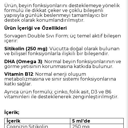
Ürün, beyin fonksiyonlarını desteklemeye yönelik
formülü ile dikkat çeker ve çoklu bileşenli
yapısıyla günlük beslenmeyi tamamlayıcı bir
destek olarak konumlandırılmıştır.
Ürün İçeriği ve Özellikleri
Sorvagen Double Sıvı Form; üç temel aktif bileşen
içerir:
Sitikolin (250 mg)
: Vücutta doğal olarak bulunan
ve bilişsel fonksiyonlarla ilişkili bir bileşendir.
DHA (Omega 3)
: Normal beyin fonksiyonlarının ve
görme yetisinin korunmasına katkıda bulunur.
Vitamin B12
: Normal enerji oluşum
metabolizmasına ve sinir sistemi fonksiyonlarına
katkı sağlar.
Ayrıca ürün formülü; çinko, folik asit, D3 ve B6
vitaminleri ile desteklenerek zenginleştirilmiştir.
İçerik;
İçerik
5 ml’de
Cognizin Sitikolin
250 mg