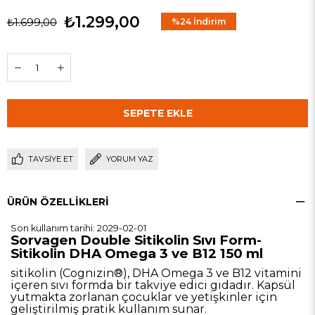
₺1.299,00
₺1.699,00
%
24
İndirim
TAVSIYE ET
YORUM YAZ
ÜRÜN ÖZELLIKLERI
Son kullanım tarihi: 2029-02-01
Sorvagen Double Sitikolin Sıvı Form-
Sitikolin DHA Omega 3 ve B12 150 ml
sitikolin (Cognizin®), DHA Omega 3 ve B12 vitamini
içeren sıvı formda bir takviye edici gıdadır. Kapsül
yutmakta zorlanan çocuklar ve yetişkinler için
geliştirilmiş pratik kullanım sunar.