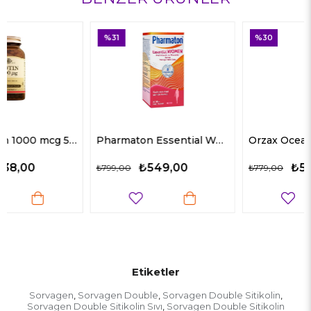
%31
%30
Pharmaton Essential Women 30 Tablet
Orzax Ocean Microfer 30 ml
₺549,00
₺549,00
₺799,00
₺779,00
Etiketler
Sorvagen
Sorvagen Double
Sorvagen Double Sitikolin
,
,
,
Sorvagen Double Sitikolin Sıvı
Sorvagen Double Sitikolin
,