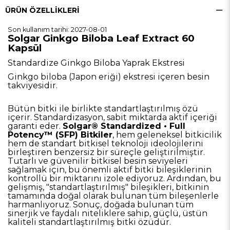
ÜRÜN ÖZELLIKLERI
Son kullanım tarihi: 2027-08-01
Solgar Ginkgo Biloba Leaf Extract 60
Kapsül
Standardize Ginkgo Biloba Yaprak Ekstresi
Ginkgo biloba (Japon eriği) ekstresi içeren besin
takviyesidir.
Bütün bitki ile birlikte standartlaştırılmış özü
içerir. Standardizasyon, sabit miktarda aktif içeriği
garanti eder.
Solgar® Standardized • Full
Potency™ (SFP) Bitkiler
, hem geleneksel bitkicilik
hem de standart bitkisel teknoloji ideolojilerini
birleştiren benzersiz bir süreçle geliştirilmiştir.
Tutarlı ve güvenilir bitkisel besin seviyeleri
sağlamak için, bu önemli aktif bitki bileşiklerinin
kontrollü bir miktarını izole ediyoruz. Ardından, bu
gelişmiş, "standartlaştırılmış" bileşikleri, bitkinin
tamamında doğal olarak bulunan tüm bileşenlerle
harmanlıyoruz. Sonuç, doğada bulunan tüm
sinerjik ve faydalı niteliklere sahip, güçlü, üstün
kaliteli standartlaştırılmış bitki özüdür.