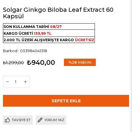
Solgar Ginkgo Biloba Leaf Extract 60
Kapsül
SON KULLANMA TARİHİ
08/27
KARGO ÜCRETİ
139,99 TL
2.000 TL ÜZERİ ALIŞVERİŞTE KARGO
ÜCRETSİZ
Barkod
:
033984041318
₺940,00
₺1.299,00
%
28
İndirim
TAVSIYE ET
YORUM YAZ