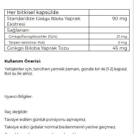
Her bitkisel kapsülde
Standardize
Yaprak
90 mg
Ginkgo Biloba
Ekstresi
Sağlanan:
Ginkgoflavoglikozitler (%24)
21 mg
Terpen laktonlar (%6)
5 mg
Ginkgo Biloba
Yaprak Tozu
45 mg
Kullanım Önerisi:
Yetişkinler için, tercihen yemek zamanı, günde bir-iki (1-2) kapsül.
Bol su ile alınız.
Uyarıcı Bilgiler:
İlaç değildir.
Tavsiye edilen günlük porsiyonu aşmayınız.
Takviye edici gıdalar normal beslenmenin yerine geçmez.