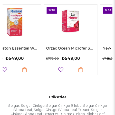
%30
%34
Orzax Ocean Microfer 30 ml
New Life C-1000 Plus 30 Kapsül
₺549,00
₺504,90
₺779,00
₺768,90
Etiketler
Solgar
Solgar Ginkgo
Solgar Ginkgo Biloba
Solgar Ginkgo
,
,
,
Biloba Leaf
Solgar Ginkgo Biloba Leaf Extract
Solgar
,
,
Ginkgo Biloba Leaf Extract 60
Solgar Ginkgo Biloba Leaf
,