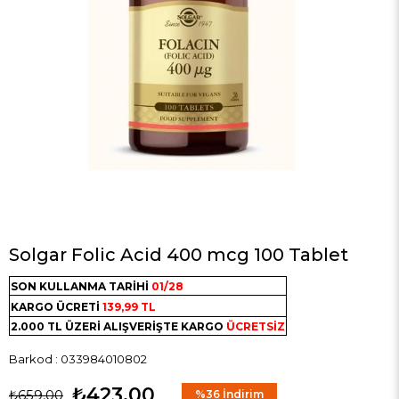
Solgar Folic Acid 400 mcg 100 Tablet
SON KULLANMA TARİHİ
01/28
KARGO ÜCRETİ
139,99 TL
2.000 TL ÜZERİ ALIŞVERİŞTE KARGO
ÜCRETSİZ
Barkod
:
033984010802
₺423,00
₺659,00
%
36
İndirim