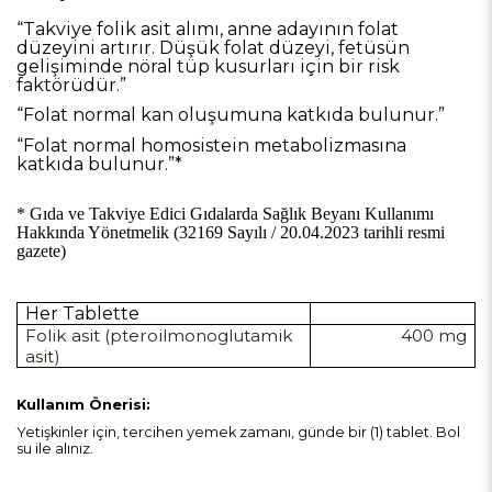
“Takviye folik asit alımı, anne adayının folat
düzeyini artırır. Düşük folat düzeyi, fetüsün
gelişiminde nöral tüp kusurları için bir risk
faktörüdür.”
“Folat normal kan oluşumuna katkıda bulunur.”
“Folat normal homosistein metabolizmasına
katkıda bulunur.”*
* Gıda ve Takviye Edici Gıdalarda Sağlık Beyanı Kullanımı
Hakkında Yönetmelik (32169 Sayılı / 20.04.2023 tarihli resmi
gazete)
Her Tablette
Folik asit (pteroilmonoglutamik
400 mg
asit)
Kullanım Önerisi:
Yetişkinler için, tercihen yemek zamanı, günde bir (1) tablet. Bol
su ile alınız.