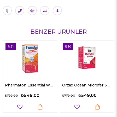
BENZER ÜRÜNLER
%30
%34
Pharmaton Essential Women 30 Tablet
Orzax Ocean Microfer 30 ml
9,00
₺549,00
₺504
₺779,00
₺768,90