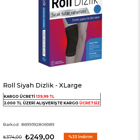
Roll Siyah Dizlik - XLarge
KARGO ÜCRETİ
139,99 TL
2.000 TL ÜZERİ ALIŞVERİŞTE KARGO
ÜCRETSİZ
Barkod
:
8699592806989
₺249,00
₺374,00
%
33
İndirim