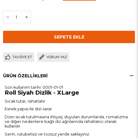
TAVSIYE ET
YORUM YAZ
ÜRÜN ÖZELLIKLERI
Son kullanım tarihi: 0001-01-01
Roll Siyah Dizlik - XLarge
Sıcak tutar, rahatlatır
Esnek yapısı ile dizi sarar
Dizin sıcak tutulmasına ihtiyaç duyulan durumlarda, romatizma
ve diğer nedenlere bağlı diz ağrılarında rahatlatıcı olarak
kullanılır.
Serin, rutubetsiz ve tozsuz yerde saklayınız.