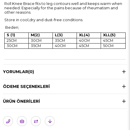
Roll Knee Brace fits to leg contours well and keeps warm when
needed. Especially for the pains because of rheumatism and
other reasons.
Store in cool,dry and dust-free conditions.
Beden;
S (1)
M(2)
L(3)
XL(4)
XLL(5)
25CM
30CM
35CM
40CM
45CM
30CM
35CM
40CM
45CM
50CM
YORUMLAR
(0)
ÖDEME SEÇENEKLERI
ÜRÜN ÖNERILERI