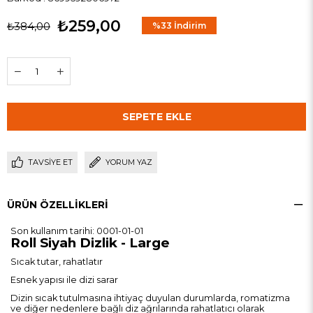
₺259,00
₺384,00
%
33
İndirim
TAVSIYE ET
YORUM YAZ
ÜRÜN ÖZELLIKLERI
Son kullanım tarihi: 0001-01-01
Roll Siyah Dizlik - Large
Sıcak tutar, rahatlatır
Esnek yapısı ile dizi sarar
Dizin sıcak tutulmasına ihtiyaç duyulan durumlarda, romatizma
ve diğer nedenlere bağlı diz ağrılarında rahatlatıcı olarak