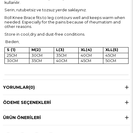
kullanılır.
Serin, rutubetsiz ve tozsuz yerde saklayınız.
Roll Knee Brace fits to leg contours well and keeps warm when
needed. Especially for the pains because of rheumatism and
other reasons.
Store in cool,dry and dust-free conditions.
Beden;
S (1)
M(2)
L(3)
XL(4)
XLL(5)
25CM
30CM
35CM
40CM
45CM
30CM
35CM
40CM
45CM
50CM
YORUMLAR
(0)
ÖDEME SEÇENEKLERI
ÜRÜN ÖNERILERI