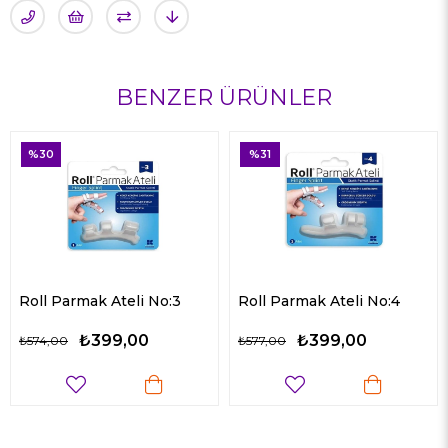
BENZER ÜRÜNLER
%31
%33
teli No:3
Roll Parmak Ateli No:4
Roll Siyah Dizli
9,00
₺399,00
₺259
₺577,00
₺384,00