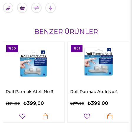
BENZER ÜRÜNLER
%31
%33
armak Ateli No:3
Roll Parmak Ateli No:4
Roll Siy
₺399,00
₺399,00
₺577,00
₺384,00