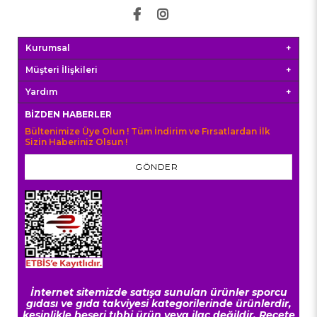
Kurumsal
Müşteri İlişkileri
Yardım
BIZDEN HABERLER
Bültenimize Üye Olun ! Tüm İndirim ve Fırsatlardan İlk
Sizin Haberiniz Olsun !
GÖNDER
İnternet sitemizde satışa sunulan ürünler sporcu
gıdası ve gıda takviyesi kategorilerinde ürünlerdir,
kesinlikle beşeri tıbbi ürün veya ilaç değildir. Reçete