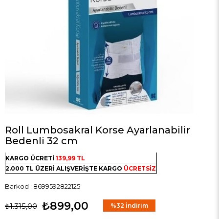
Roll Lumbosakral Korse Ayarlanabilir
Bedenli 32 cm
KARGO ÜCRETİ
139,99 TL
2.000 TL ÜZERİ ALIŞVERİŞTE KARGO
ÜCRETSİZ
Barkod
:
8699592822125
₺899,00
₺1.315,00
%
32
İndirim