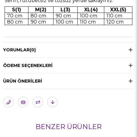
Serin, rutubetsiz ve tozsuz yerde saklayınız.
S(1)
M(2)
L(3)
XL(4)
XXL(5)
70 cm
80 cm
90 cm
100 cm
110 cm
80 cm
90 cm
100 cm
110 cm
120 cm
YORUMLAR
(0)
ÖDEME SEÇENEKLERI
ÜRÜN ÖNERILERI
BENZER ÜRÜNLER