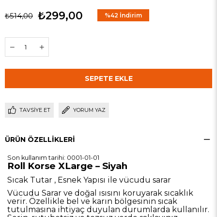
₺299,00
₺514,00
%
42
İndirim
TAVSIYE ET
YORUM YAZ
ÜRÜN ÖZELLIKLERI
Son kullanım tarihi: 0001-01-01
Roll Korse XLarge – Siyah
Sıcak Tutar , Esnek Yapısı ile vücudu sarar
Vücudu Sarar ve doğal ısısını koruyarak sıcaklık
verir. Özellikle bel ve karın bölgesinin sıcak
tutulmasına ihtiyaç duyulan durumlarda kullanılır.