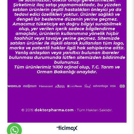
ile satılmazlar, doktor onayı gerektirmezler.
Şirketimiz ilaç satışı yapmamaktadır, bu yüzden
satılan ürünlerin çeşitli hastalıkları önleyici ya da
tedavi edici özellikleri yoktur. Ürünler sağlıklı ve
dengeli bir beslenme düzenin yerine geçmez.
Amacımız tüketiciye en doğru bilgiyi sunabilmek
olup, yer verilen içerik sadece bilgilendirme
amaçlıdır, ürünlerin kullanımına yönelik hiçbir
taahhüt veya tavsiye yerine geçmez. Sitemizde
satılan ürünler ile ilişkili olarak kullanılan tüm logo,
marka ve patentli haklar ilgili hak sahiplerine aittir.
Yanlış anlaşılan veya yanıltıcı bulunan ibareler
bulunması durumunda lütfen sitemizden bildirimde
bulununuz.
Tüm ürünlerimiz %100 orjinal olup, T.C. Tarım ve
Orman Bakanlığı onaylıdır.
© 2019
doktorpharma.com
- Tüm Hakları Saklıdır.