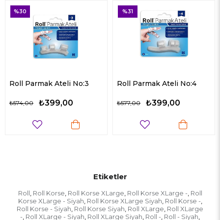
%31
%33
Ateli No:3
Roll Parmak Ateli No:4
Roll Siyah Diz
99,00
₺399,00
₺25
₺577,00
₺384,00
Etiketler
Roll
Roll Korse
Roll Korse XLarge
Roll Korse XLarge -
Roll
,
,
,
,
Korse XLarge - Siyah
Roll Korse XLarge Siyah
Roll Korse -
,
,
,
Roll Korse - Siyah
Roll Korse Siyah
Roll XLarge
Roll XLarge
,
,
,
-
Roll XLarge - Siyah
Roll XLarge Siyah
Roll -
Roll - Siyah
,
,
,
,
,