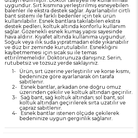
dizayn edilmiştir. Doktor tavsiyesi ile kullanılması
uygundur. Sırt kısmına yerleştirilmiş esneyebilen
balenler ile ekstra destek sağlar. Ayarlanabilir cirtli
bant sistemi ile farklı bedenler için tek ürün
kullanılabilir. Esnek bantlara takılabilen ekstra
destek pedleri, koltuk altında konforlu kullanım
sağlar. Gözenekli esnek kumaş yapısı sayesinde
hava aldırır. Kıyafet altında kullanıma uygundur.
Soğuk veya ilik suda yıpratmadan elde yıkanabilir
ve düz bir zeminde kurutulabilir. Esnekliğini
kaybetmemesi için sıcak su ile temas
ettirilmemelidir. Doktorunuza danışınız. Serin,
rutubetsiz ve tozsuz yerde saklayınız.
1-
Ürün, sırt üzerine yerleştirilir ve korse kısmı,
bedeninize göre ayarlanarak ön tarafa
sabitlenir.
2-
Esnek bantlar, arkadan öne doğru omuz
üzerinden çekilir ve koltuk altından geçirilir.
3-
Sağ bant, sağ koltuk altından; sol bant, sol
koltuk altından geçirilerek sırta uzatılır ve
çapraz sabitlenir.
4-
Esnek bantlar istenen ölçüde çekilerek
bedeninize uygun gerginlik sağlanır.