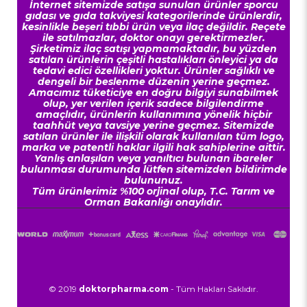
İnternet sitemizde satışa sunulan ürünler sporcu
gıdası ve gıda takviyesi kategorilerinde ürünlerdir,
kesinlikle beşeri tıbbi ürün veya ilaç değildir. Reçete
ile satılmazlar, doktor onayı gerektirmezler.
Şirketimiz ilaç satışı yapmamaktadır, bu yüzden
satılan ürünlerin çeşitli hastalıkları önleyici ya da
tedavi edici özellikleri yoktur. Ürünler sağlıklı ve
dengeli bir beslenme düzenin yerine geçmez.
Amacımız tüketiciye en doğru bilgiyi sunabilmek
olup, yer verilen içerik sadece bilgilendirme
amaçlıdır, ürünlerin kullanımına yönelik hiçbir
taahhüt veya tavsiye yerine geçmez. Sitemizde
satılan ürünler ile ilişkili olarak kullanılan tüm logo,
marka ve patentli haklar ilgili hak sahiplerine aittir.
Yanlış anlaşılan veya yanıltıcı bulunan ibareler
bulunması durumunda lütfen sitemizden bildirimde
bulununuz.
Tüm ürünlerimiz %100 orjinal olup, T.C. Tarım ve
Orman Bakanlığı onaylıdır.
© 2019
doktorpharma.com
- Tüm Hakları Saklıdır.