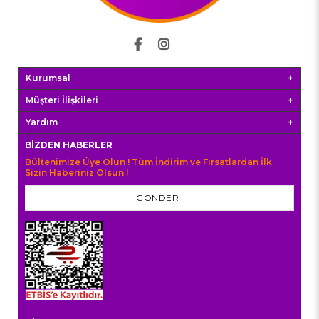
Kurumsal
Müşteri İlişkileri
Yardım
BIZDEN HABERLER
Bültenimize Üye Olun ! Tüm İndirim ve Fırsatlardan İlk
Sizin Haberiniz Olsun !
GÖNDER