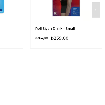
Roll Siyah Dizlik - Small
₺259,00
₺384,00