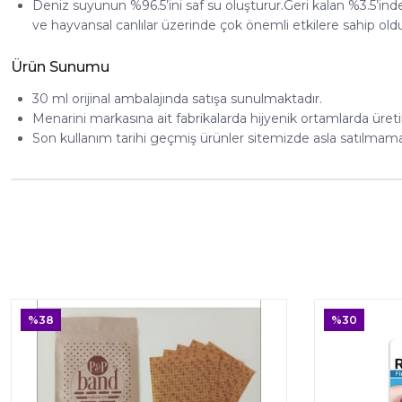
Deniz suyunun %96.5’ini saf su oluşturur.Geri kalan %3.5’i
ve hayvansal canlılar üzerinde çok önemli etkilere sahip old
Ürün Sunumu
30 ml orijinal ambalajında satışa sunulmaktadır.
Menarini markasına ait fabrikalarda hijyenik ortamlarda üret
Son kullanım tarihi geçmiş ürünler sitemizde asla satılmama
%38
%30