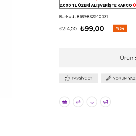
2.000 TL ÜZERİ ALIŞVERİŞTE KARGO
Ü
Barkod
:
8699832540031
₺99,00
₺214,00
%
54
İndirim
Ürün 
TAVSIYE ET
YORUM YAZ