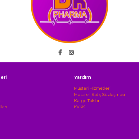
leri
Yardım
Müşteri Hizmetleri
Mesafeli Satış Sözleşmesi
at
Kargo Takibi
ları
KVKK