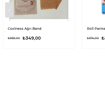
Coolness Ağrı Band
Roll Parma
₺349,00
₺
₺559,00
₺574,00