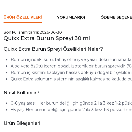
ÜRÜN ÖZELLIKLERI
YORUMLAR
(0)
ÖDEME SEÇENE
Son kullanım tarihi: 2026-06-30
Quixx Extra Burun Spreyi 30 ml
Quixx Extra Burun Spreyi Özellikleri Neler?
Burnun içindeki kuru, tahriş olmuş ve yaralı dokunun rahatla
Aloe vera özütü içeren doğal, izotonik bir burun spreyidir (%0
Burnun iç kısmını kaplayan hassas dokuyu doğal bir şekilde r
Quixx Extra solunum sisteminin sağlıklı kalmasına katkıda bu
Nasıl Kullanılır?
0-6 yaş arası; Her burun deliği için günde 2 ila 3 kez 1-2 pü
+6 yaş; Her burun deliği için günde 2 ila 3 kez 1-3 püskürtm
Ürün Bileşenleri