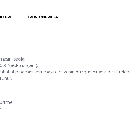
KLERI
ÜRÜN ÖNERILERI
masını sağlar.
,9 NaCl-tuz içerir).
ahatlatıp nemini korumasını, havanın düzgün bir şekilde filtrelen
lunur.
skürtme
e