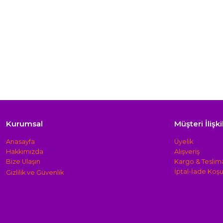
Kurumsal
Müşteri İlişki
Anasayfa
Üyelik
Hakkımızda
Alışveriş
Bize Ulaşın
Kargo & Teslim
İptal-İade Koşul
Gizlilik ve Güven
lik