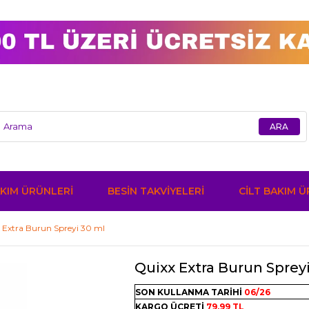
KIM ÜRÜNLERİ
BESİN TAKVİYELERİ
CİLT BAKIM 
 Extra Burun Spreyi 30 ml
Quixx Extra Burun Sprey
SON KULLANMA TARİHİ
06/26
KARGO ÜCRETİ
79,99 TL