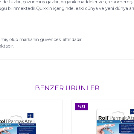
nde de tuzlar, çözünmüş gazlar, organik maddeler ve çözünmemiş p
uğu bilinmektedir.Quixx’in içeriğinde, eski dünya ve yeni dünya a
ilmiş olup markanın güvencesi altındadır.
ktadır.
BENZER ÜRÜNLER
%31