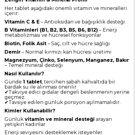
Her tablet aşağıdaki önemli vitamin ve mineralleri
içerir:
Vitamin C & E
– Antioksidan ve bağışıklık desteği
B Vitaminleri (B1, B2, B3, B5, B6, B12)
– Enerji
metabolizması ve hücresel fonksiyonlar
Biotin, Folik Asit
– Saç, cilt ve hücre sağlığı
Demir
– Normal kırmızı kan hücresi üretimi
Magnezyum, Çinko, Selenyum, Manganez, Bakır
– Temel mineral desteği
Nasıl Kullanılır?
Günde
1 tablet
, tercihen sabah kahvaltıda bir
bardak su ile alınması önerilir.
✔
Takviye edici gıdalar dengeli beslenmenin yerine
geçmez.
✔
Tavsiye edilen günlük porsiyon aşılmamalıdır.
Kimler Kullanabilir?
Günlük
vitamin ve mineral desteği
arayan
yetişkin kadınlar
Enerji seviyesini desteklemek isteyenler