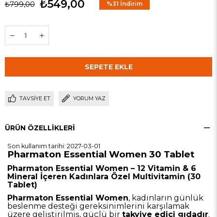
₺549,00
₺799,00
%
31
İndirim
TAVSIYE ET
YORUM YAZ
ÜRÜN ÖZELLIKLERI
Son kullanım tarihi: 2027-03-01
Pharmaton Essential Women 30 Tablet
Pharmaton Essential Women – 12 Vitamin & 6
Mineral İçeren Kadınlara Özel Multivitamin (30
Tablet)
Pharmaton Essential Women
, kadınların günlük
beslenme desteği gereksinimlerini karşılamak
üzere geliştirilmiş, güçlü bir
takviye edici gıdadır
.