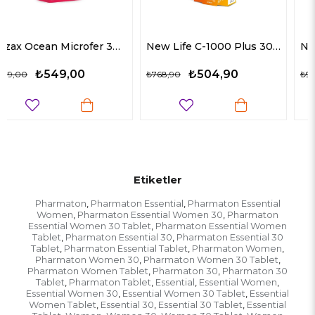
n Microfer 30 ml
New Life C-1000 Plus 30 Kapsül
NBL Immuno Formula Selenyum & Beta Glukan 30 Tablet
₺504,90
₺569,00
₺768,90
₺914,00
Etiketler
Pharmaton
Pharmaton Essential
Pharmaton Essential
,
,
Women
Pharmaton Essential Women 30
Pharmaton
,
,
Essential Women 30 Tablet
Pharmaton Essential Women
,
Tablet
Pharmaton Essential 30
Pharmaton Essential 30
,
,
Tablet
Pharmaton Essential Tablet
Pharmaton Women
,
,
,
Pharmaton Women 30
Pharmaton Women 30 Tablet
,
,
Pharmaton Women Tablet
Pharmaton 30
Pharmaton 30
,
,
Tablet
Pharmaton Tablet
Essential
Essential Women
,
,
,
,
Essential Women 30
Essential Women 30 Tablet
Essential
,
,
Women Tablet
Essential 30
Essential 30 Tablet
Essential
,
,
,