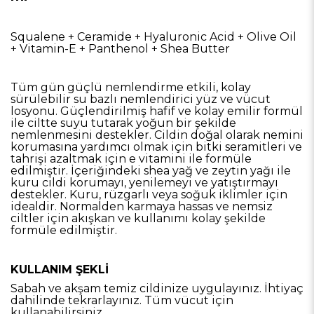
Squalene + Ceramide + Hyaluronic Acid + Olive Oil
+ Vitamin-E + Panthenol + Shea Butter
Tüm gün güçlü nemlendirme etkili, kolay
sürülebilir su bazlı nemlendirici yüz ve vücut
losyonu. Güçlendirilmiş hafif ve kolay emilir formül
ile ciltte suyu tutarak yoğun bir şekilde
nemlenmesini destekler. Cildin doğal olarak nemini
korumasına yardımcı olmak için bitki seramitleri ve
tahrişi azaltmak için e vitamini ile formüle
edilmiştir. İçeriğindeki shea yağ ve zeytin yağı ile
kuru cildi korumayı, yenilemeyi ve yatıştırmayı
destekler. Kuru, rüzgarlı veya soğuk iklimler için
idealdir. Normalden karmaya hassas ve nemsiz
ciltler için akışkan ve kullanımı kolay şekilde
formüle edilmiştir.
KULLANIM ŞEKLİ
Sabah ve akşam temiz cildinize uygulayınız. İhtiyaç
dahilinde tekrarlayınız. Tüm vücut için
kullanabilirsiniz.