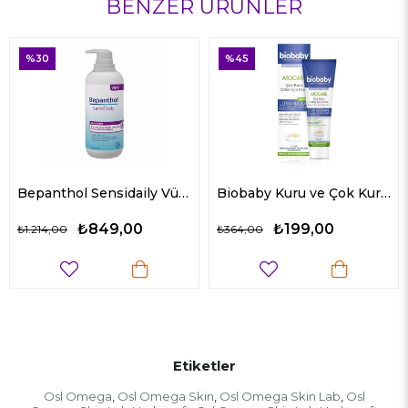
BENZER ÜRÜNLER
%45
%31
Bepanthol Sensidaily Vücut Kremi 400 ml
Biobaby Kuru ve Çok Kuru Ciltler İçin Krem 100 ml
0
₺199,00
₺1.049,
₺364,00
₺1.529,00
Etiketler
Osl Omega
Osl Omega Skin
Osl Omega Skin Lab
Osl
,
,
,