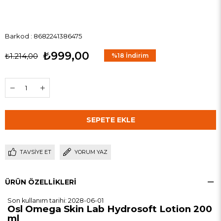
Barkod
:
8682241386475
₺999,00
₺1.214,00
%
18
İndirim
TAVSIYE ET
YORUM YAZ
ÜRÜN ÖZELLIKLERI
Son kullanım tarihi: 2028-06-01
Osl Omega Skin Lab Hydrosoft Lotion 200
ml