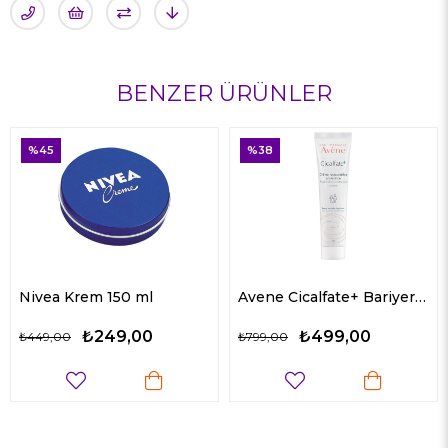
BENZER ÜRÜNLER
%38
%28
l
Avene Cicalfate+ Bariyer Onarıcı Krem 40 ml
0
₺499,00
₺679,00
₺799,00
₺949,00