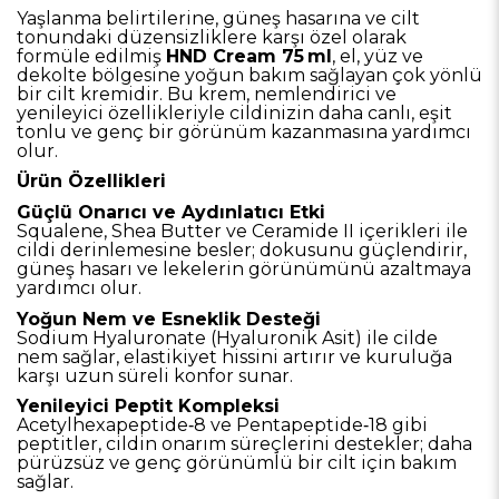
Yaşlanma belirtilerine, güneş hasarına ve cilt
tonundaki düzensizliklere karşı özel olarak
formüle edilmiş
HND Cream 75 ml
, el, yüz ve
dekolte bölgesine yoğun bakım sağlayan çok yönlü
bir cilt kremidir. Bu krem, nemlendirici ve
yenileyici özellikleriyle cildinizin daha canlı, eşit
tonlu ve genç bir görünüm kazanmasına yardımcı
olur.
Ürün Özellikleri
Güçlü Onarıcı ve Aydınlatıcı Etki
Squalene, Shea Butter ve Ceramide II içerikleri ile
cildi derinlemesine besler; dokusunu güçlendirir,
güneş hasarı ve lekelerin görünümünü azaltmaya
yardımcı olur.
Yoğun Nem ve Esneklik Desteği
Sodium Hyaluronate (Hyaluronik Asit) ile cilde
nem sağlar, elastikiyet hissini artırır ve kuruluğa
karşı uzun süreli konfor sunar.
Yenileyici Peptit Kompleksi
Acetylhexapeptide‑8 ve Pentapeptide‑18 gibi
peptitler, cildin onarım süreçlerini destekler; daha
pürüzsüz ve genç görünümlü bir cilt için bakım
sağlar.