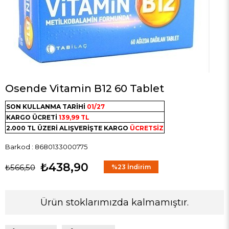
Osende Vitamin B12 60 Tablet
SON KULLANMA TARİHİ
01/27
KARGO ÜCRETİ
139,99 TL
2.000 TL ÜZERİ ALIŞVERİŞTE KARGO
ÜCRETSİZ
Barkod
:
8680133000775
₺438,90
₺566,50
%
23
İndirim
Ürün stoklarımızda kalmamıştır.