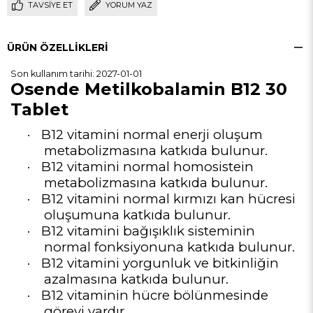
TAVSIYE ET
YORUM YAZ
ÜRÜN ÖZELLIKLERI
Son kullanım tarihi: 2027-01-01
Osende Metilkobalamin B12 30
Tablet
·
B12 vitamini normal enerji oluşum
metabolizmasına katkıda bulunur.
·
B12 vitamini normal homosistein
metabolizmasına katkıda bulunur.
·
B12 vitamini normal kırmızı kan hücresi
oluşumuna katkıda bulunur.
·
B12 vitamini bağışıklık sisteminin
normal fonksiyonuna katkıda bulunur.
·
B12 vitamini yorgunluk ve bitkinliğin
azalmasına katkıda bulunur.
·
B12 vitaminin hücre bölünmesinde
görevi vardır.