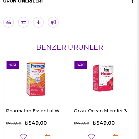
ÜRÜN ÖNERILERI
BENZER ÜRÜNLER
%31
%30
%
Pharmaton Essential Women 30 Tablet
Orzax Ocean Microfer 30 ml
₺549,00
₺549,00
799,00
₺779,00
₺7