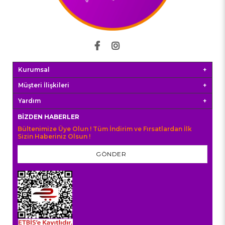
Kurumsal
Müşteri İlişkileri
Yardım
BIZDEN HABERLER
Bültenimize Üye Olun ! Tüm İndirim ve Fırsatlardan İlk
Sizin Haberiniz Olsun !
GÖNDER