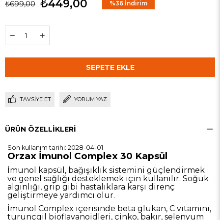
₺449,00
₺699,00
%
36
İndirim
TAVSIYE ET
YORUM YAZ
ÜRÜN ÖZELLIKLERI
Son kullanım tarihi: 2028-04-01
Orzax İmunol Complex 30 Kapsül
İmunol kapsül, bağışıklık sistemini güçlendirmek
ve genel sağlığı desteklemek için kullanılır. Soğuk
algınlığı, grip gibi hastalıklara karşı direnç
geliştirmeye yardımcı olur.
İmunol Complex içerisinde beta glukan, C vitamini,
turunçgil bioflavanoidleri, çinko, bakır, selenyum