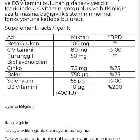
ve D3 vitamini bulunan gıda takviyesidir.
İçeriğindeki C vitamini yorgunluk ve bitkinliğin
azaltılmasına, bağışıklık sisteminin normal
fonksiyonuna katkıda bulunur.
Supplement Facts / İçerik
Adı
Miktarı
*BRD
Beta Glukan
100 mg
**
C Vitamini
80 mg
%100
Turunçgil
50 mg
**
Bioflavonoidleri
Çinko
7,5 mg
%75
Bakır
750 µg
%75
Selenyum
55 µg
%100
D3 Vitamini
10 µg
%200
(400 IU)
Uyarıcı Bilgiler:
İlaç değildir.
Tavsiye edilen günlük porsiyonu aşmayınız.
Takviye edici gıdalar normal beslenmenin yerine geçmez.