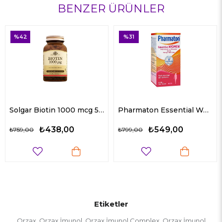
BENZER ÜRÜNLER
%31
%30
Solgar Biotin 1000 mcg 50 Kapsül
Pharmaton Essential Women 30 Tablet
38,00
₺549,00
₺54
₺799,00
₺779,00
Etiketler
Orzax
Orzax İmunol
Orzax İmunol Complex
Orzax İmunol
,
,
,