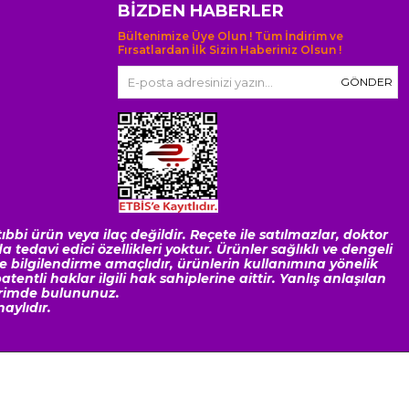
BIZDEN HABERLER
Bültenimize Üye Olun ! Tüm İndirim ve
Fırsatlardan İlk Sizin Haberiniz Olsun !
GÖNDER
ıbbi ürün veya ilaç değildir. Reçete ile satılmazlar, doktor
 tedavi edici özellikleri yoktur. Ürünler sağlıklı ve dengeli
e bilgilendirme amaçlıdır, ürünlerin kullanımına yönelik
entli haklar ilgili hak sahiplerine aittir. Yanlış anlaşılan
irimde bulununuz.
aylıdır.
© 2019
doktorpharma.com
- Tüm Hakları Saklıdır.