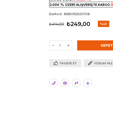
2.000 TL ÜZERİ ALIŞVERİŞTE KARGO
Ü
Barkod
:
8680512630708
₺249,00
₺414,00
%
40
İndirim
TAVSIYE ET
YORUM YAZ