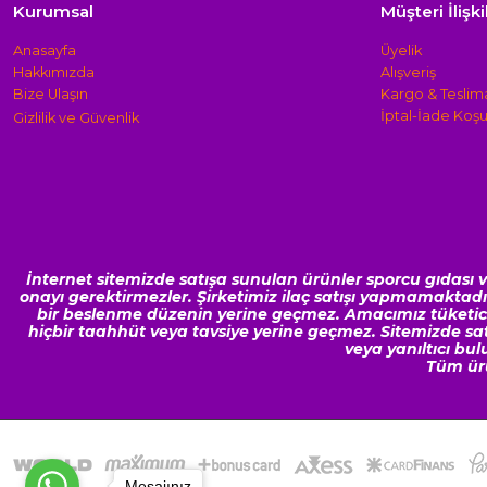
Kurumsal
Müşteri İlişki
Anasayfa
Üyelik
Hakkımızda
Alışveriş
Bize Ulaşın
Kargo & Teslim
İptal-İade Koşul
Gizlilik ve Güven
lik
İnternet sitemizde satışa sunulan ürünler sporcu gıdası ve 
onayı gerektirmezler. Şirketimiz ilaç satışı yapmamaktadır, 
bir beslenme düzenin yerine geçmez. Amacımız tüketiciye
hiçbir taahhüt veya tavsiye yerine geçmez. Sitemizde satıla
veya yanıltıcı b
Tüm ürü
Mesajınız