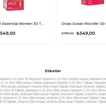
Pharmaton Essential Women 30 Tablet
Orzax Ocean Microfer 30 
549,00
₺549,00
₺779,00
Etiketler
Vitamin C-D-Zinc 15
Nutraxin Vitamin C-D-Zinc 15 Efervesan
Nutraxin Vi
,
,
n C-D-Zinc Efervesan Tablet
Nutraxin Vitamin C-D-Zinc Tablet
Nutraxi
,
,
n Efervesan
Nutraxin Vitamin Efervesan Tablet
Nutraxin Vitamin Tablet
,
,
,
-D-Zinc 15 Tablet
Nutraxin C-D-Zinc Efervesan
Nutraxin C-D-Zinc Efer
,
,
xin Efervesan
Nutraxin Efervesan Tablet
Nutraxin Tablet
Vitamin
Vita
,
,
,
,
t
Vitamin C-D-Zinc Efervesan
Vitamin C-D-Zinc Efervesan Tablet
Vit
,
,
,
n 15 Tablet
Vitamin Efervesan
Vitamin Efervesan Tablet
Vitamin Table
,
,
,