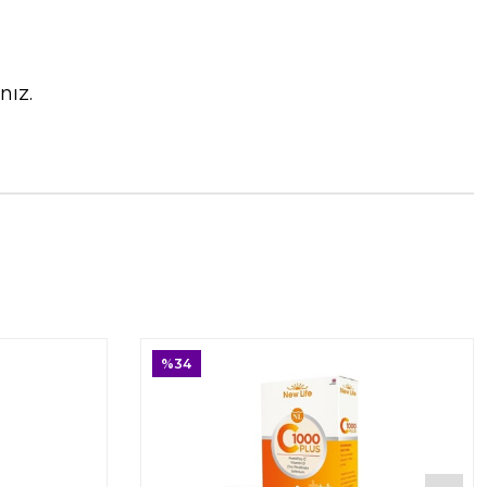
nız.
%34