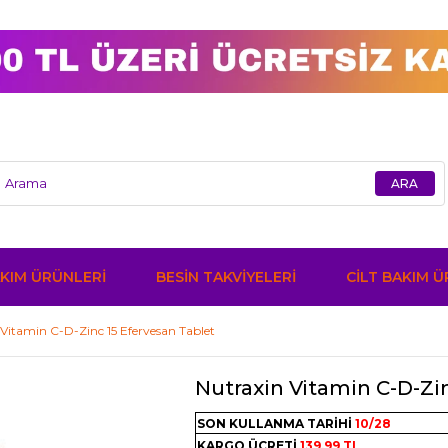
KIM ÜRÜNLERİ
BESİN TAKVİYELERİ
CİLT BAKIM 
Vitamin C-D-Zinc 15 Efervesan Tablet
Nutraxin Vitamin C-D-Zi
SON KULLANMA TARİHİ
10/28
KARGO ÜCRETİ
139,99 TL