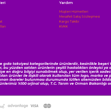
leri
Yardım
Müşteri Hizmetleri
Mesafeli Satış Sözleşmesi
at
Kargo Takibi
ları
KVKK
gıda takviyesi kategorilerinde ürünlerdir, kesinlikle beşeri t
bu yüzden satılan ürünlerin çeşitli hastalıkları önleyici ya da
 en doğru bilgiyi sunabilmek olup, yer verilen içerik sadec
n ürünler ile ilişkili olarak kullanılan tüm logo, marka ve pat
ulunan ibareler bulunması durumunda lütfen sitemizden bild
nlerimiz %100 orjinal olup, T.C. Tarım ve Orman Bakanlığı on