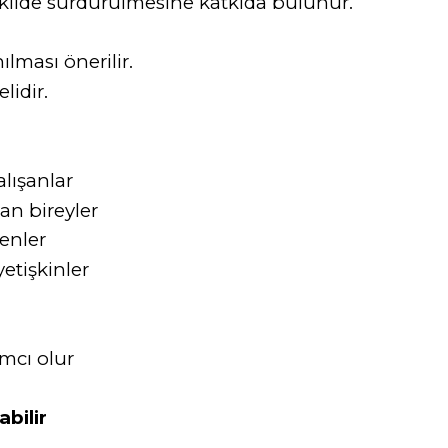
şekilde sürdürülmesine katkıda bulunur.
ılması önerilir.
lidir.
lışanlar
an bireyler
enler
etişkinler
mcı olur
bilir