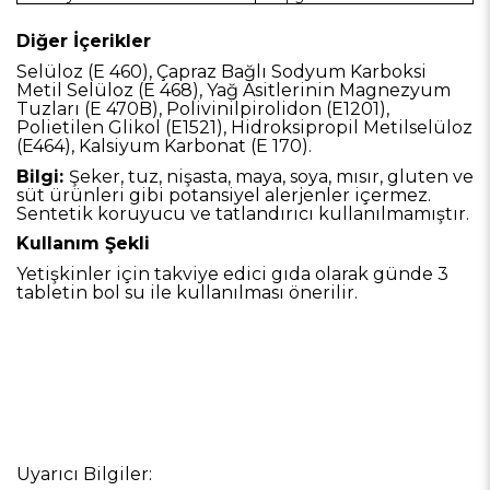
Diğer İçerikler
Selüloz (E 460), Çapraz Bağlı Sodyum Karboksi
Metil Selüloz (E 468), Yağ Asitlerinin Magnezyum
Tuzları (E 470B), Polivinilpirolidon (E1201),
Polietilen Glikol (E1521), Hidroksipropil Metilselüloz
(E464), Kalsiyum Karbonat (E 170).
Bilgi:
Şeker, tuz, nişasta, maya, soya, mısır, gluten ve
süt ürünleri gibi potansiyel alerjenler içermez.
Sentetik koruyucu ve tatlandırıcı kullanılmamıştır.
Kullanım Şekli
Yetişkinler için takviye edici gıda olarak günde 3
tabletin bol su ile kullanılması önerilir.
Uyarıcı Bilgiler: