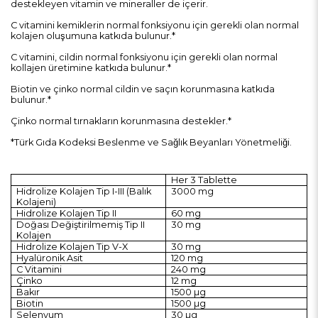
destekleyen vitamin ve mineraller de içerir.
C vitamini kemiklerin normal fonksiyonu için gerekli olan normal
kolajen oluşumuna katkıda bulunur.*
C vitamini, cildin normal fonksiyonu için gerekli olan normal
kollajen üretimine katkıda bulunur.*
Biotin ve çinko normal cildin ve saçın korunmasına katkıda
bulunur.*
Çinko normal tırnakların korunmasına destekler.*
*Türk Gıda Kodeksi Beslenme ve Sağlık Beyanları Yönetmeliği.
Her 3 Tablette
Hidrolize Kolajen Tip I-III (Balık
3000 mg
Kolajeni)
Hidrolize Kolajen Tip II
60 mg
Doğası Değiştirilmemiş Tip II
30 mg
Kolajen
Hidrolize Kolajen Tip V-X
30 mg
Hyalüronik Asit
120 mg
C Vitamini
240 mg
Çinko
12 mg
Bakır
1500 µg
Biotin
1500 µg
Selenyum
30 µg