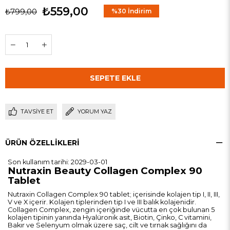
₺559,00
₺799,00
%
30
İndirim
TAVSIYE ET
YORUM YAZ
ÜRÜN ÖZELLIKLERI
Son kullanım tarihi: 2029-03-01
Nutraxin Beauty Collagen Complex 90
Tablet
Nutraxin Collagen Complex 90 tablet; içerisinde kolajen tip I, II, III,
V ve X içerir. Kolajen tiplerinden tip I ve III balık kolajenidir.
Collagen Complex, zengin içeriğinde vücutta en çok bulunan 5
kolajen tipinin yanında Hyalüronik asit, Biotin, Çinko, C vitamini,
Bakır ve Selenyum olmak üzere saç, cilt ve tırnak sağlığını da