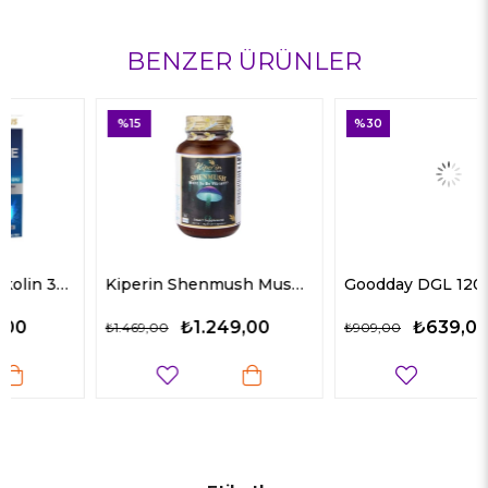
BENZER ÜRÜNLER
%15
%30
Kiperin Shenmush Mushroom Complex AHCC, Reishi, Shiitake, Lions's Mane, Agaricus 30 Kapsül
Goodday DGL 120 Tablet
₺1.249,00
₺639,00
₺1.469,00
₺909,00