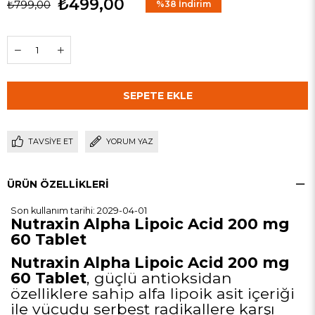
₺499,00
₺799,00
%
38
İndirim
TAVSIYE ET
YORUM YAZ
ÜRÜN ÖZELLIKLERI
Son kullanım tarihi: 2029-04-01
Nutraxin Alpha Lipoic Acid 200 mg
60 Tablet
Nutraxin Alpha Lipoic Acid 200 mg
60 Tablet
, güçlü antioksidan
özelliklere sahip alfa lipoik asit içeriği
ile vücudu serbest radikallere karşı