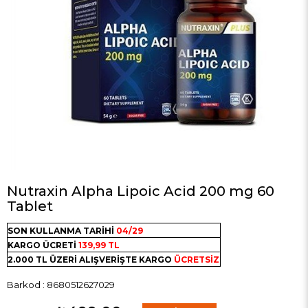
Nutraxin Alpha Lipoic Acid 200 mg 60
Tablet
SON KULLANMA TARİHİ
04/29
KARGO ÜCRETİ
139,99 TL
2.000 TL ÜZERİ ALIŞVERİŞTE KARGO
ÜCRETSİZ
Barkod
:
8680512627029