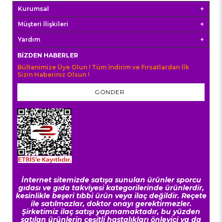
Kurumsal
Müşteri İlişkileri
Yardım
BIZDEN HABERLER
Bültenimize Üye Olun ! Tüm İndirim ve Fırsatlardan İlk
Sizin Haberiniz Olsun !
GÖNDER
İnternet sitemizde satışa sunulan ürünler sporcu
gıdası ve gıda takviyesi kategorilerinde ürünlerdir,
kesinlikle beşeri tıbbi ürün veya ilaç değildir. Reçete
ile satılmazlar, doktor onayı gerektirmezler.
Şirketimiz ilaç satışı yapmamaktadır, bu yüzden
satılan ürünlerin çeşitli hastalıkları önleyici ya da