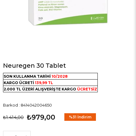
Neuregen 30 Tablet
SON KULLANMA TARİHİ
10/2028
KARGO ÜCRETİ
139,99 TL
2.000 TL ÜZERİ ALIŞVERİŞTE KARGO
ÜCRETSİZ
Barkod
:
8414042004650
₺979,00
₺1.414,00
%
31
İndirim