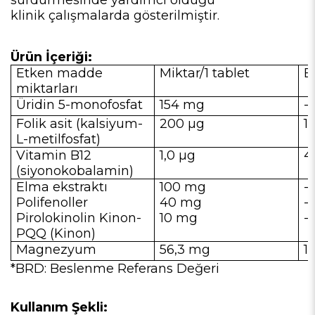
klinik çalışmalarda gösterilmiştir.
Ürün İçeriği:
Etken madde
Miktar/1 tablet
B
miktarları
Üridin 5-monofosfat
154 mg
-
Folik asit (kalsiyum-
200
µ
g
1
L-metilfosfat)
Vitamin B12
1,0
µ
g
4
(siyonokobalamin)
Elma ekstraktı
100 mg
-
Polifenoller
40 mg
-
Pirolokinolin Kinon-
10 mg
-
PQQ (Kinon)
Magnezyum
56,3 mg
1
*BRD: Beslenme Referans Değeri
Kullanım Şekli: