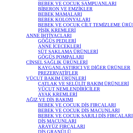
BEBEK VE ÇOCUK ŞAMPUANLARI
BİBERON VE EMZİKLER
BEBEK MAMALARI
BEBEK KOLONYALARI
BEBEK VE ÇOCUK CİLT TEMİZLEME ÜRÜ
PİŞİK KREMLERİ
ANNE İHTİYAÇLARI
GÖĞÜS PEDLERİ
ANNE İÇECEKLERİ
SÜT SAKLAMA ÜRÜNLERİ
GÖGÜS POMPALARI
CİNSEL SAĞLIK ÜRÜNLERİ
KAYGANLAŞTIRICI VE DİĞER ÜRÜNLER
PREZERVATİFLER
VÜCUT BAKIM ÜRÜNLERİ
ÇATLAK VE SELÜLİT BAKIM ÜRÜNLERİ
VÜCUT NEMLENDİRİCİLER
AYAK KREMLERİ
AĞIZ VE DİŞ BAKIMI
BEBEK VE ÇOCUK DİŞ FIRÇALARI
BEBEK VE ÇOCUK DİŞ MACUNLARI
BEBEK VE ÇOCUK ŞARJLI DİŞ FIRÇALARI
DİŞ MACUNLARI
ARAYÜZ FIRÇALARI
DİŞ GRANÜLÜ