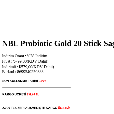
NBL Probiotic Gold 20 Stick Sa
İndirim Oranı
:
%
28
İndirim
Fiyat
:
₺799,00
(KDV Dahil)
İndirimli
:
₺579,00
(KDV Dahil)
Barkod
:
8699540250383
SON KULLANMA TARİHİ
04/27
KARGO ÜCRETİ
139,99 TL
2.000 TL ÜZERİ ALIŞVERİŞTE KARGO
ÜCRETSİZ