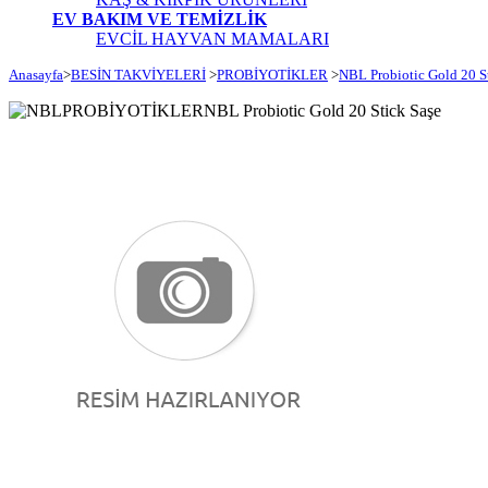
EV BAKIM VE TEMİZLİK
EVCİL HAYVAN MAMALARI
Anasayfa
>
BESİN TAKVİYELERİ
>
PROBİYOTİKLER
>
NBL Probiotic Gold 20 S