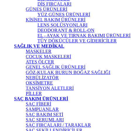
DİŞ FIRÇALARI
GÜNEŞ ÜRÜNLERİ
YÜZ GÜNEŞ ÜRÜNLERİ
KİŞİSEL BAKIM ÜRÜNLERİ
LENS SOLÜSYONLARI
DEODORANT & ROLL-ON
EL - AYAK VE TIRNAK BAKIMI ÜRÜNLERİ
TÜY DÖKÜCÜLER VE GİDERİCİLER
SAĞLIK VE MEDİKAL
MASKELER
ÇOCUK MASKELERİ
ATEŞ ÖLÇER
GENEL SAĞLIK ÜRÜNLERİ
GÖZ-KULAK BURUN BOĞAZ SAĞLIĞI
NEBÜLİZATÖR
OKSİMETRE
TANSİYON ALETLERİ
PİLLER
SAÇ BAKIM ÜRÜNLERİ
SAÇ FİBERİ
ŞAMPUANLAR
SAÇ BAKIM SETİ
SAÇ SERUMLARI
SAÇ FIRÇALARI / TARAKLAR
SAÇ ŞEKİLLENDİRİCİLER