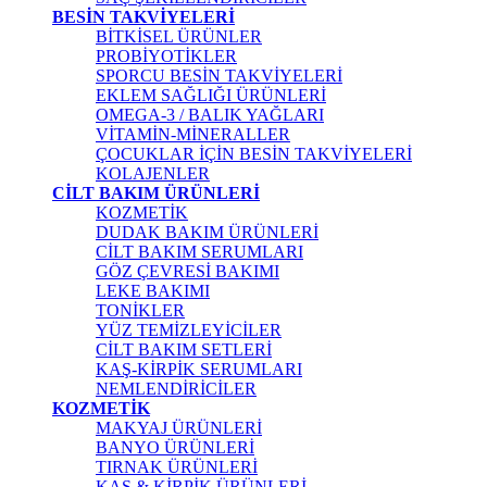
BESİN TAKVİYELERİ
BİTKİSEL ÜRÜNLER
PROBİYOTİKLER
SPORCU BESİN TAKVİYELERİ
EKLEM SAĞLIĞI ÜRÜNLERİ
OMEGA-3 / BALIK YAĞLARI
VİTAMİN-MİNERALLER
ÇOCUKLAR İÇİN BESİN TAKVİYELERİ
KOLAJENLER
CİLT BAKIM ÜRÜNLERİ
KOZMETİK
DUDAK BAKIM ÜRÜNLERİ
CİLT BAKIM SERUMLARI
GÖZ ÇEVRESİ BAKIMI
LEKE BAKIMI
TONİKLER
YÜZ TEMİZLEYİCİLER
CİLT BAKIM SETLERİ
KAŞ-KİRPİK SERUMLARI
NEMLENDİRİCİLER
KOZMETİK
MAKYAJ ÜRÜNLERİ
BANYO ÜRÜNLERİ
TIRNAK ÜRÜNLERİ
KAŞ & KİRPİK ÜRÜNLERİ