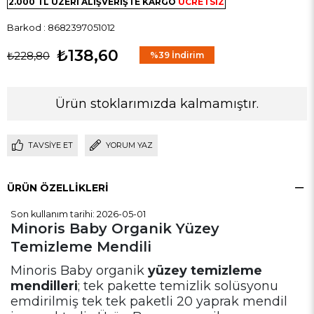
2.000 TL ÜZERİ ALIŞVERİŞTE KARGO
ÜCRETSİZ
Barkod
:
8682397051012
₺138,60
₺228,80
%
39
İndirim
Ürün stoklarımızda kalmamıştır.
TAVSIYE ET
YORUM YAZ
ÜRÜN ÖZELLIKLERI
Son kullanım tarihi: 2026-05-01
Minoris Baby Organik Yüzey
Temizleme Mendili
Minoris Baby organik
yüzey temizleme
mendilleri
; tek pakette temizlik solüsyonu
emdirilmiş tek tek paketli 20 yaprak mendil