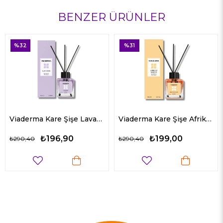
BENZER ÜRÜNLER
%31
%40
Viaderma Kare Şişe Lavanta Esanslı Bambu Çubuklu Oda Kokusu 100 ml
Viaderma Kare Şişe Afrika Mango Bambu Çubuklu Oda Kokusu 100 ML
₺199,00
₺329,00
₺290,40
₺549,00