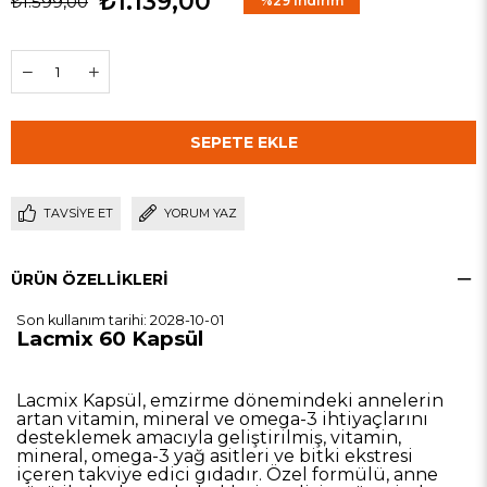
₺1.139,00
₺1.599,00
%
29
İndirim
TAVSIYE ET
YORUM YAZ
ÜRÜN ÖZELLIKLERI
Son kullanım tarihi: 2028-10-01
Lacmix 60 Kapsül
Lacmix Kapsül, emzirme dönemindeki annelerin
artan vitamin, mineral ve omega-3 ihtiyaçlarını
desteklemek amacıyla geliştirilmiş, vitamin,
mineral, omega-3 yağ asitleri ve bitki ekstresi
içeren takviye edici gıdadır. Özel formülü, anne