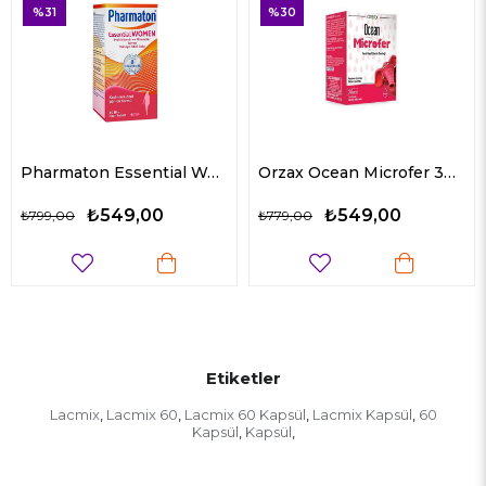
31
%30
%3
Pharmaton Essential Women 30 Tablet
Orzax Ocean Microfer 30 ml
₺549,00
₺549,00
99,00
₺779,00
₺768
Etiketler
Lacmix
Lacmix 60
Lacmix 60 Kapsül
Lacmix Kapsül
60
,
,
,
,
Kapsül
Kapsül
,
,