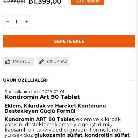
₺1.399,00
₺1.999,00
%
30
İndirim
TAVSIYE ET
YORUM YAZ
ÜRÜN ÖZELLIKLERI
Son kullanım tarihi: 2029-02-01
Kondromin Art 90 Tablet
Eklem, Kıkırdak ve Hareket Konforunu
Destekleyen Güçlü Formül
Kondromin ART 90 Tablet
, eklem ve kıkırdak
yapısını desteklemek amacıyla geliştirilmiş
kapsamlı bir takviye edici gıdadır. Formülünde
yüksek doz
glukozamin sülfat, kondroitin sülfat,