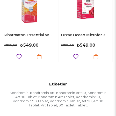
Pharmaton Essential Women 30 Tablet
Orzax Ocean Microfer 30 ml
₺549,00
₺504,90
₺779,00
₺768,90
Etiketler
Kondromin
Kondromin Art
Kondromin Art 90
Kondromin
,
,
,
Art 90 Tablet
Kondromin Art Tablet
Kondromin 90
,
,
,
Kondromin 90 Tablet
Kondromin Tablet
Art 90
Art 90
,
,
,
Tablet
Art Tablet
90 Tablet
Tablet
,
,
,
,