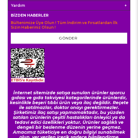
Yardım
BIZDEN HABERLER
Bültenimize Üye Olun ! Tüm İndirim ve Fırsatlardan İlk
Sizin Haberiniz Olsun !
GÖNDER
İnternet sitemizde satışa sunulan ürünler sporcu
gıdası ve gıda takviyesi kategorilerinde ürünlerdir,
kesinlikle beşeri tıbbi ürün veya ilaç değildir. Reçete
ile satılmazlar, doktor onayı gerektirmezler.
Şirketimiz ilaç satışı yapmamaktadır, bu yüzden
satılan ürünlerin çeşitli hastalıkları önleyici ya da
tedavi edici özellikleri yoktur. Ürünler sağlıklı ve
dengeli bir beslenme düzenin yerine geçmez.
Amacımız tüketiciye en doğru bilgiyi sunabilmek
olup, yer verilen içerik sadece bilgilendirme