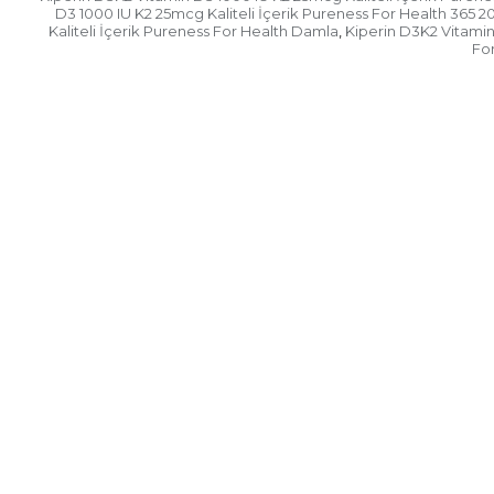
D3 1000 IU K2 25mcg Kaliteli İçerik Pureness For Health 365 2
Kaliteli İçerik Pureness For Health Damla
Kiperin D3K2 Vitamin
,
Fo