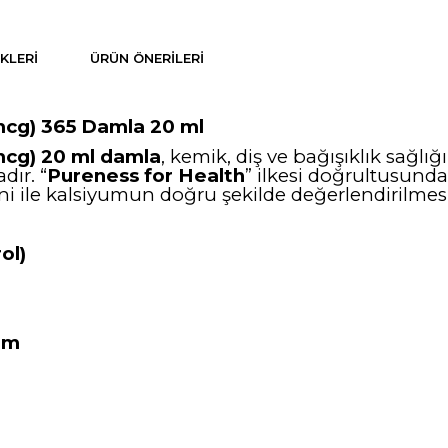
KLERI
ÜRÜN ÖNERILERI
 mcg) 365 Damla 20 ml
mcg) 20 ml damla
, kemik, diş ve bağışıklık sağlı
dır. “
Pureness for Health
” ilkesi doğrultusunda
ni ile kalsiyumun doğru şekilde değerlendirilmesi
ol)
nım