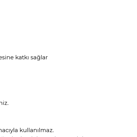
sine katkı sağlar
iz.
acıyla kullanılmaz.