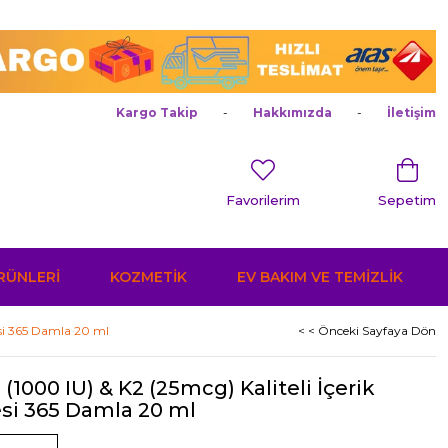
Kargo Takip
Hakkımızda
İletişim
Favorilerim
Sepetim
ÜRÜNLERİ
KOZMETİK
EV BAKIM VE TEMİZLİK
esi 365 Damla 20 ml
< < Önceki Sayfaya Dön
(1000 IU) & K2 (25mcg) Kaliteli İçerik
esi 365 Damla 20 ml