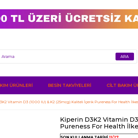
KIM ÜRÜNLERİ
BESİN TAKVİYELERİ
CİLT BAKIM 
3K2 Vitamin D3 (1000 IU) & K2 (25mcg) Kaliteli İçerik Pureness For Health İlk
Kiperin D3K2 Vitamin D3 
Pureness For Health İlk
SON KULLANMA TARİHİ
11/27