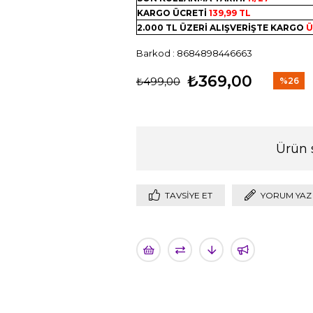
KARGO ÜCRETİ
139,99 TL
2.000 TL ÜZERİ ALIŞVERİŞTE KARGO
Ü
Barkod
:
8684898446663
₺369,00
₺499,00
%
26
İndirim
Ürün 
TAVSIYE ET
YORUM YAZ