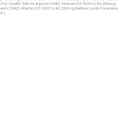
s For Health 365 ml
Kiperin D3K2 Vitamin D3 1000 IU K2 25mcg
,
perin D3K2 Vitamin D3 1000 IU K2 25mcg Kaliteli İçerik Pureness
i İ
,