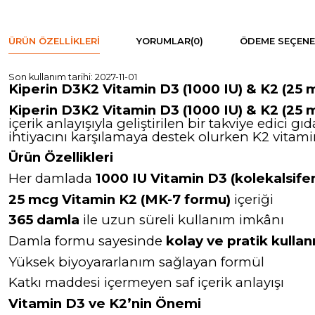
ÜRÜN ÖZELLIKLERI
YORUMLAR
(0)
ÖDEME SEÇENE
Son kullanım tarihi: 2027-11-01
Kiperin D3K2 Vitamin D3 (1000 IU) & K2 (25
Kiperin D3K2 Vitamin D3 (1000 IU) & K2 (25 
içerik anlayışıyla geliştirilen bir takviye edici gıda
ihtiyacını karşılamaya destek olurken K2 vitami
Ürün Özellikleri
Her damlada
1000 IU Vitamin D3 (kolekalsifer
25 mcg Vitamin K2 (MK-7 formu)
içeriği
365 damla
ile uzun süreli kullanım imkânı
Damla formu sayesinde
kolay ve pratik kulla
Yüksek biyoyararlanım sağlayan formül
Katkı maddesi içermeyen saf içerik anlayışı
Vitamin D3 ve K2’nin Önemi