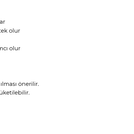
ar
tek olur
mcı olur
lması önerilir.
ketilebilir.