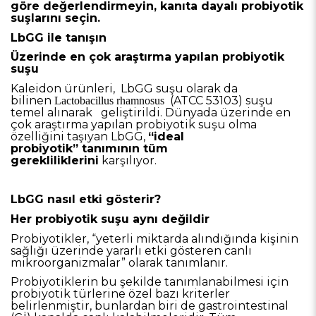
göre değerlendirmeyin, kanıta dayalı probiyotik
suşlarını seçin.
LbGG ile tanışın
Üzerinde en çok araştırma yapılan probiyotik
suşu
Kaleidon ürünleri, LbGG suşu olarak da
bilinen
(ATCC 53103) suşu
Lactobacillus rhamnosus
temel alınarak geliştirildi. Dünyada üzerinde en
çok araştırma yapılan probiyotik suşu olma
özelliğini taşıyan LbGG,
“ideal
probiyotik” tanımının tüm
gerekliliklerini
karşılıyor.
LbGG nasıl etki gösterir?
Her probiyotik suşu aynı değildir
Probiyotikler, “yeterli miktarda alındığında kişinin
sağlığı üzerinde yararlı etki gösteren canlı
mikroorganizmalar” olarak tanımlanır.
Probiyotiklerin bu şekilde tanımlanabilmesi için
probiyotik türlerine özel bazı kriterler
belirlenmiştir, bunlardan biri de gastrointestinal