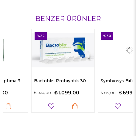
BENZER ÜRÜNLER
%22
%30
Bactoblis Probiyotik 30 Tablet
Symbiosys Bifidrop Probiyotik Damla 8 ml
₺1.099,00
₺699,00
₺1.414,00
₺999,00