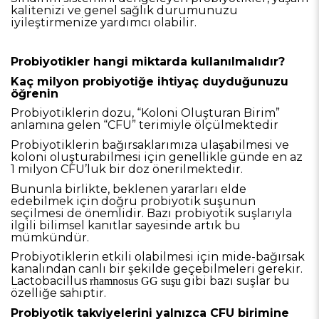
kalitenizi ve genel sağlık durumunuzu
iyileştirmenize yardımcı olabilir.
Probiyotikler hangi miktarda kullanılmalıdır?
Kaç milyon probiyotiğe ihtiyaç duyduğunuzu
öğrenin
Probiyotiklerin dozu, “Koloni Oluşturan Birim”
anlamına gelen “CFU” terimiyle ölçülmektedir
Probiyotiklerin bağırsaklarımıza ulaşabilmesi ve
koloni oluşturabilmesi için genellikle günde en az
1 milyon CFU’luk bir doz önerilmektedir.
Bununla birlikte, beklenen yararları elde
edebilmek için doğru probiyotik suşunun
seçilmesi de önemlidir. Bazı probiyotik suşlarıyla
ilgili bilimsel kanıtlar sayesinde artık bu
mümkündür.
Probiyotiklerin etkili olabilmesi için mide-bağırsak
kanalından canlı bir şekilde geçebilmeleri gerekir.
Lactobacillus
gibi bazı suşlar bu
rhamnosus GG suşu
özelliğe sahiptir.
Probiyotik takviyelerini yalnızca CFU birimine