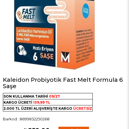
Kaleidon Probiyotik Fast Melt Formula 6
Saşe
SON KULLANMA TARİHİ
09/27
KARGO ÜCRETİ
139,99 TL
2.000 TL ÜZERİ ALIŞVERİŞTE KARGO
ÜCRETSİZ
Barkod
:
8699832250268