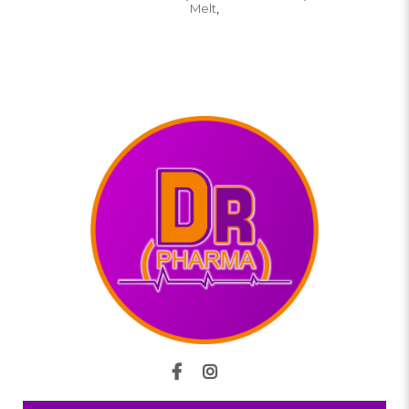
Melt
,