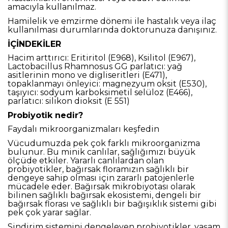
amacıyla kullanılmaz.
Hamilelik ve emzirme dönemi ile hastalık veya ilaç
kullanılması durumlarında doktorunuza danışınız.
İÇİNDEKİLER
Hacim arttırıcı: Eritiritol (E968), Ksilitol (E967),
Lactobacillus Rhamnosus GG parlatıcı: yağ
asitlerinin mono ve digliseritleri (E471),
topaklanmayı önleyici: magnezyum oksit (E530),
taşıyıcı: sodyum karboksimetil selüloz (E466),
parlatıcı: silikon dioksit (E 551)
Probiyotik nedir?
Faydalı mikroorganizmaları keşfedin
Vücudumuzda pek çok farklı mikroorganizma
bulunur. Bu minik canlılar, sağlığımızı büyük
ölçüde etkiler. Yararlı canlılardan olan
probiyotikler, bağırsak floramızın sağlıklı bir
dengeye sahip olması için zararlı patojenlerle
mücadele eder. Bağırsak mikrobiyotası olarak
bilinen sağlıklı bağırsak ekosistemi, dengeli bir
bağırsak florası ve sağlıklı bir bağışıklık sistemi gibi
pek çok yarar sağlar.
Sindirim sistemini dengeleyen probiyotikler, yaşam