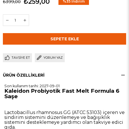
₺259,00
₺399,00
%
35
İndirim
TAVSIYE ET
YORUM YAZ
ÜRÜN ÖZELLIKLERI
Son kullanım tarihi: 2027-09-01
Kaleidon Probiyotik Fast Melt Formula 6
Saşe
Lactobacillus rhamnosus GG (ATCC 53103) içeren ve
sindirim sistemini düzenlemeye ve bağışıklık
sistemini desteklemeye yardımcı olan takviye edici
gıda.