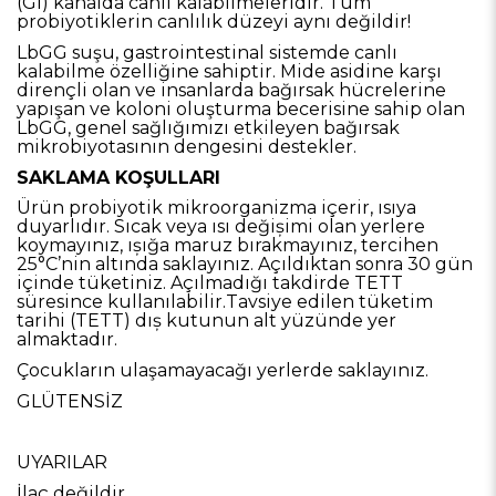
(Gİ) kanalda canlı kalabilmeleridir. Tüm
probiyotiklerin canlılık düzeyi aynı değildir!
LbGG suşu, gastrointestinal sistemde canlı
kalabilme özelliğine sahiptir. Mide asidine karşı
dirençli olan ve insanlarda bağırsak hücrelerine
yapışan ve koloni oluşturma becerisine sahip olan
LbGG, genel sağlığımızı etkileyen bağırsak
mikrobiyotasının dengesini destekler.
SAKLAMA KOŞULLARI
Ürün probiyotik mikroorganizma içerir, ısıya
duyarlıdır. Sıcak veya ısı değișimi olan yerlere
koymayınız, ıșığa maruz bırakmayınız, tercihen
25°C’nin altında saklayınız. Açıldıktan sonra 30 gün
içinde tüketiniz. Açılmadığı takdirde TETT
süresince kullanılabilir.Tavsiye edilen tüketim
tarihi (TETT) dıș kutunun alt yüzünde yer
almaktadır.
Çocukların ulaşamayacağı yerlerde saklayınız.
GLÜTENSİZ
UYARILAR
İlaç değildir.