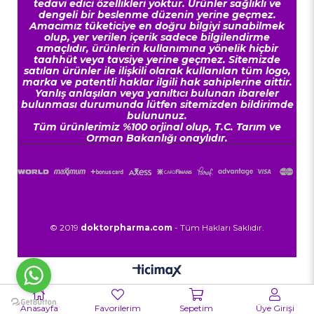
tedavi edici özellikleri yoktur. Ürünler sağlıklı ve
dengeli bir beslenme düzenin yerine geçmez.
Amacımız tüketiciye en doğru bilgiyi sunabilmek
olup, yer verilen içerik sadece bilgilendirme
amaçlıdır, ürünlerin kullanımına yönelik hiçbir
taahhüt veya tavsiye yerine geçmez. Sitemizde
satılan ürünler ile ilişkili olarak kullanılan tüm logo,
marka ve patentli haklar ilgili hak sahiplerine aittir.
Yanlış anlaşılan veya yanıltıcı bulunan ibareler
bulunması durumunda lütfen sitemizden bildirimde
bulununuz.
Tüm ürünlerimiz %100 orjinal olup, T.C. Tarım ve
Orman Bakanlığı onaylıdır.
© 2019
doktorpharma.com
- Tüm Hakları Saklıdır.
Anasayfa
Favorilerim
Sepetim
Üye Girişi