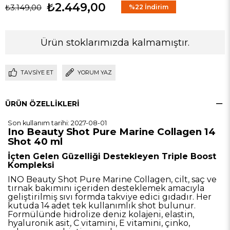
₺2.449,00
₺3.149,00
%
22
İndirim
Ürün stoklarımızda kalmamıştır.
TAVSIYE ET
YORUM YAZ
ÜRÜN ÖZELLIKLERI
Son kullanım tarihi: 2027-08-01
Ino Beauty Shot Pure Marine Collagen 14
Shot 40 ml
İçten Gelen Güzelliği Destekleyen Triple Boost
Kompleksi
INO Beauty Shot Pure Marine Collagen, cilt, saç ve
tırnak bakımını içeriden desteklemek amacıyla
geliştirilmiş sıvı formda takviye edici gıdadır. Her
kutuda 14 adet tek kullanımlık shot bulunur.
Formülünde hidrolize deniz kolajeni, elastin,
hyaluronik asit, C vitamini, E vitamini, çinko,