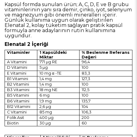
Kapsül formda sunulan ürün; A, C, D, E ve B grubu
vitaminlerinin yanı sıra demir, çinko, iyot, selenyum
ve magnezyum gibi önemli mineralleri içerir.
Günlük kullanıma uygun olarak geliştirilen
Elenatal 2, kolay tüketim sağlayan pratik kapsül
formuyla anne adaylarının rutin kullanımına
uygundur.
Elenatal 2 İçeriği
Vitaminler
1 Kapsüldeki
% Beslenme Referans
Miktar
Değeri
A Vitamini
771 µg RE
96,4
D Vitamini
5 µg
100
E Vitamini
10 mg α -TE
83,3
B1 Vitamini
1,4 mg
127,3
B2 Vitamini
1,4 mg
100
B3 Vitamini
18 mg NE
112,5
B5 Vitamini
6 mg
100
B6 Vitamini
1,9 mg
135,7
B12 Vitamini
2,6 µg
104
C Vitamini
85 mg
106,3
Folik Asit
400 µg
200
Biotin
30 µg
60