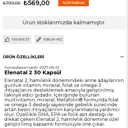
₺569,00
₺799,00
%
29
İndirim
Ürün stoklarımızda kalmamıştır.
TAVSIYE ET
YORUM YAZ
ÜRÜN ÖZELLIKLERI
Son kullanım tarihi: 2027-09-01
Elenatal 2 30 Kapsül
Elenatal 2, hamilelik dönemindeki anne adaylarının
günlük vitamin, mineral, folat ve omega-3
ihtiyaçlarını desteklemek amacıyla geliştirilmiş
takviye edici gıdadır. İçeriğinde bulunan
multivitamin, mineral, Metafolin® formunda folat
ve omega-3 desteği sayesinde gebelik sürecinde
artan besin ihtiyaçlarının karşılanmasına yardımcı
olur. Özellikle DHA, EPA ve folik asit desteği ile
dikkat çeken Elenatal 2, hamilelik dönemine özel
geliştirilmiş kapsamlı formülüyle öne çıkar.