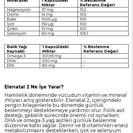
Mineraller
1 Kapsüldeki
% Beslenme
Miktar
Referans Değeri
Magnezyum
57 mg
15,2
Demir
14 mg
100
Bakır
1000 µg
100
İyot
150 µg
100
Çinko
10 mg
100
Selenyum
60 mg
109,1
Balık Yağı
1 Kapsüldeki
% Beslenme
Kaynaklı
Miktar
Referans Değeri
Omega-3
301,95 mg
-
DHA
200 mg
-
EPA
80 mg
-
Elenatal 2 Ne İşe Yarar?
Hamilelik döneminde vücudun vitamin ve mineral
ihtiyacı artış gösterebilir. Elenatal 2, içeriğindeki
zengin bileşenlerle bu dönemde günlük
beslenmeyi desteklemeye yardımcı olur. Folik asit
desteği, gebelik sürecinde önemli rol oynarken;
DHA ve omega-3 yağ asitleri günlük beslenme
düzenine katkı sağlar. Demir ve B vitaminleri enerji
metabolizmasını desteklerken, iyot ve selenyum