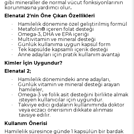
gibi mineraller de normal vücut fonksiyonlarının
korunmasına yardımcı olur
.
Elenatal 2’nin Öne Çıkan Özellikleri
·
Hamilelik dönemine özel geliştirilmiş formül
·
Metafolin® içeren folat desteği
·
Omega-3, DHA ve EPA içeriği
·
Multivitamin ve mineral desteği
·
Günlük kullanıma uygun kapsül form
·
Tek kapsülde kapsamlı içerik desteği
·
Anne adayları için pratik kullanım avantajı
Kimler İçin Uygundur?
Elenatal 2;
·
Hamilelik dönemindeki anne adayları,
·
Günlük vitamin ve mineral desteği arayan
hamileler,
·
Omega-3 ve folik asit desteğini birlikte almak
isteyen kullanıcılar için uygundur.
·
Takviye edici gıdaların kullanımında doktor
veya eczacı önerisinin dikkate alınması
tavsiye edilir.
Kullanım Önerisi
Hamilelik süresince günde 1 kapsülün bir bardak