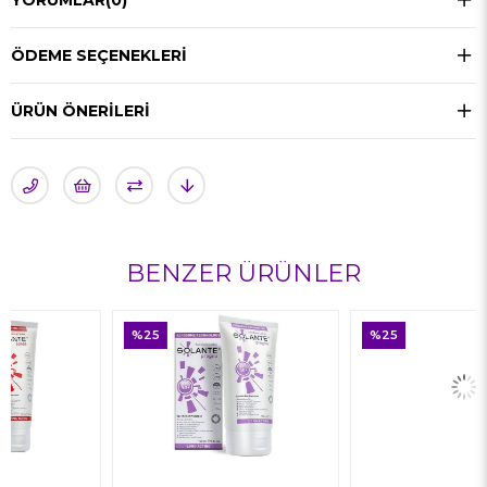
YORUMLAR
(0)
ÖDEME SEÇENEKLERI
ÜRÜN ÖNERILERI
BENZER ÜRÜNLER
%25
%25