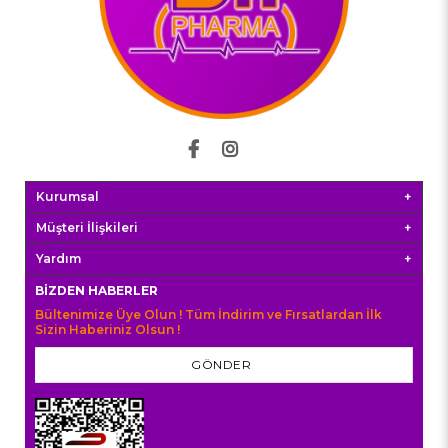
Kurumsal
Müşteri İlişkileri
Yardım
BIZDEN HABERLER
Bültenimize Üye Olun ! Tüm İndirim ve Fırsatlardan İlk
Sizin Haberiniz Olsun !
GÖNDER