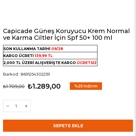
Capicade Güneş Koruyucu Krem Normal
ve Karma Ciltler İçin Spf 50+ 100 ml
SON KULLANMA TARİHİ
09/28
KARGO ÜCRETİ
139,99 TL
2,000 TL ÜZERİ ALIŞVERİŞTE KARGO
ÜCRETSİZ
Barkod
:
8691254302259
₺1.289,00
₺1.709,00
%
25
İndirim