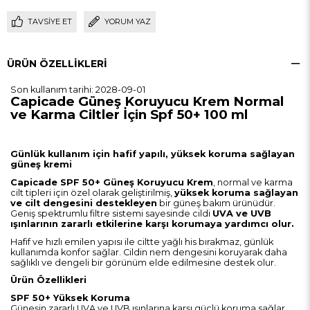
TAVSIYE ET
YORUM YAZ
ÜRÜN ÖZELLIKLERI
Son kullanım tarihi: 2028-09-01
Capicade Güneş Koruyucu Krem Normal
ve Karma Ciltler İçin Spf 50+ 100 ml
Günlük kullanım için hafif yapılı, yüksek koruma sağlayan
güneş kremi
Capicade SPF 50+ Güneş Koruyucu Krem
, normal ve karma
cilt tipleri için özel olarak geliştirilmiş,
yüksek koruma sağlayan
ve cilt dengesini destekleyen
bir güneş bakım ürünüdür.
Geniş spektrumlu filtre sistemi sayesinde cildi
UVA ve UVB
ışınlarının zararlı etkilerine karşı korumaya yardımcı olur.
Hafif ve hızlı emilen yapısı ile ciltte yağlı his bırakmaz, günlük
kullanımda konfor sağlar. Cildin nem dengesini koruyarak daha
sağlıklı ve dengeli bir görünüm elde edilmesine destek olur.
Ürün Özellikleri
SPF 50+ Yüksek Koruma
Güneşin zararlı UVA ve UVB ışınlarına karşı güçlü koruma sağlar.