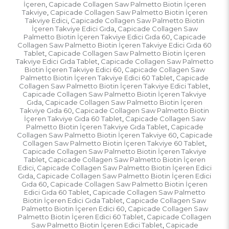
İçeren
Capicade Collagen Saw Palmetto Biotin İçeren
,
Takviye
Capicade Collagen Saw Palmetto Biotin İçeren
,
Takviye Edici
Capicade Collagen Saw Palmetto Biotin
,
İçeren Takviye Edici Gıda
Capicade Collagen Saw
,
Palmetto Biotin İçeren Takviye Edici Gıda 60
Capicade
,
Collagen Saw Palmetto Biotin İçeren Takviye Edici Gıda 60
Tablet
Capicade Collagen Saw Palmetto Biotin İçeren
,
Takviye Edici Gıda Tablet
Capicade Collagen Saw Palmetto
,
Biotin İçeren Takviye Edici 60
Capicade Collagen Saw
,
Palmetto Biotin İçeren Takviye Edici 60 Tablet
Capicade
,
Collagen Saw Palmetto Biotin İçeren Takviye Edici Tablet
,
Capicade Collagen Saw Palmetto Biotin İçeren Takviye
Gıda
Capicade Collagen Saw Palmetto Biotin İçeren
,
Takviye Gıda 60
Capicade Collagen Saw Palmetto Biotin
,
İçeren Takviye Gıda 60 Tablet
Capicade Collagen Saw
,
Palmetto Biotin İçeren Takviye Gıda Tablet
Capicade
,
Collagen Saw Palmetto Biotin İçeren Takviye 60
Capicade
,
Collagen Saw Palmetto Biotin İçeren Takviye 60 Tablet
,
Capicade Collagen Saw Palmetto Biotin İçeren Takviye
Tablet
Capicade Collagen Saw Palmetto Biotin İçeren
,
Edici
Capicade Collagen Saw Palmetto Biotin İçeren Edici
,
Gıda
Capicade Collagen Saw Palmetto Biotin İçeren Edici
,
Gıda 60
Capicade Collagen Saw Palmetto Biotin İçeren
,
Edici Gıda 60 Tablet
Capicade Collagen Saw Palmetto
,
Biotin İçeren Edici Gıda Tablet
Capicade Collagen Saw
,
Palmetto Biotin İçeren Edici 60
Capicade Collagen Saw
,
Palmetto Biotin İçeren Edici 60 Tablet
Capicade Collagen
,
Saw Palmetto Biotin İçeren Edici Tablet
Capicade
,