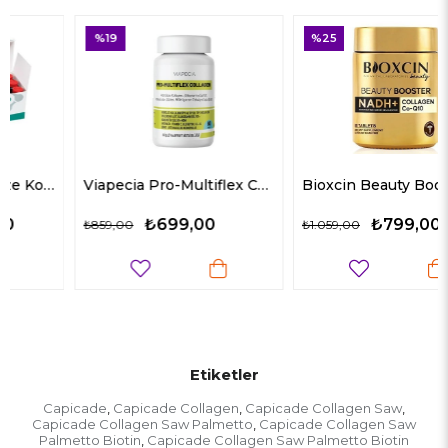
%19
%25
Viapecia Pro-Multiflex Collagen 60 Tablet
Bioxcin Beauty Booster 60 Tablet
₺699,00
₺799,00
₺859,00
₺1.059,00
Etiketler
Capicade
Capicade Collagen
Capicade Collagen Saw
,
,
,
Capicade Collagen Saw Palmetto
Capicade Collagen Saw
,
Palmetto Biotin
Capicade Collagen Saw Palmetto Biotin
,