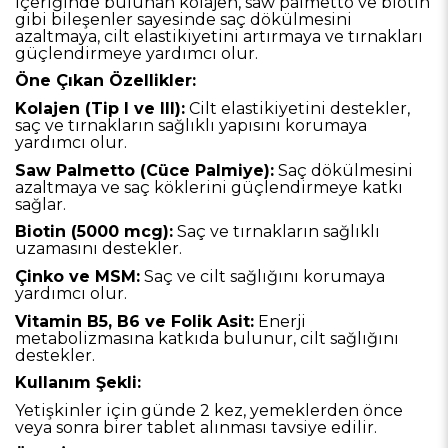
İçeriğinde bulunan kolajen, saw palmetto ve biotin
gibi bileşenler sayesinde saç dökülmesini
azaltmaya, cilt elastikiyetini artırmaya ve tırnakları
güçlendirmeye yardımcı olur.
Öne Çıkan Özellikler:
Kolajen (Tip I ve III):
Cilt elastikiyetini destekler,
saç ve tırnakların sağlıklı yapısını korumaya
yardımcı olur.
Saw Palmetto (Cüce Palmiye):
Saç dökülmesini
azaltmaya ve saç köklerini güçlendirmeye katkı
sağlar.
Biotin (5000 mcg):
Saç ve tırnakların sağlıklı
uzamasını destekler.
Çinko ve MSM:
Saç ve cilt sağlığını korumaya
yardımcı olur.
Vitamin B5, B6 ve Folik Asit:
Enerji
metabolizmasına katkıda bulunur, cilt sağlığını
destekler.
Kullanım Şekli:
Yetişkinler için günde 2 kez, yemeklerden önce
veya sonra birer tablet alınması tavsiye edilir.