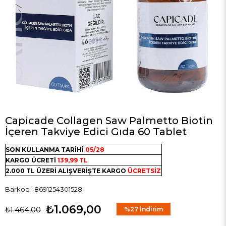
Capicade Collagen Saw Palmetto Biotin
İçeren Takviye Edici Gıda 60 Tablet
SON KULLANMA TARİHİ
05/28
KARGO ÜCRETİ
139,99 TL
2.000 TL ÜZERİ ALIŞVERİŞTE KARGO
ÜCRETSİZ
Barkod
:
8691254301528
₺1.069,00
₺1.464,00
%
27
İndirim