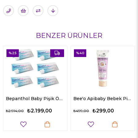
BENZER ÜRÜNLER
%25
%40
Bepanthol Baby Pişik Önleyici Merhem 100 gr 6'lı
Bee'o Apibaby Bebek Pişik Kremi 50 ml
₺2.199,00
₺299,00
₺2.914,00
₺499,00