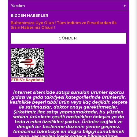
Yardım
BIZDEN HABERLER
Bültenimize Üye Olun ! Tüm İndirim ve Fırsatlardan İlk
Sizin Haberiniz Olsun !
GÖNDER
İnternet sitemizde satışa sunulan ürünler sporcu
gıdası ve gıda takviyesi kategorilerinde ürünlerdir,
kesinlikle beşeri tıbbi ürün veya ilaç değildir. Reçete
ile satılmazlar, doktor onayı gerektirmezler.
Şirketimiz ilaç satışı yapmamaktadır, bu yüzden
satılan ürünlerin çeşitli hastalıkları önleyici ya da
tedavi edici özellikleri yoktur. Ürünler sağlıklı ve
dengeli bir beslenme düzenin yerine geçmez.
Amacımız tüketiciye en doğru bilgiyi sunabilmek
olup, yer verilen içerik sadece bilgilendirme