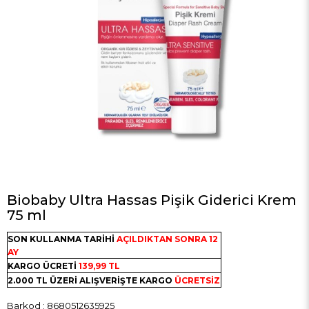
Biobaby Ultra Hassas Pişik Giderici Krem
75 ml
SON KULLANMA TARİHİ
AÇILDIKTAN SONRA 12
AY
KARGO ÜCRETİ
139,99 TL
2.000 TL ÜZERİ ALIŞVERİŞTE KARGO
ÜCRETSİZ
Barkod
:
8680512635925