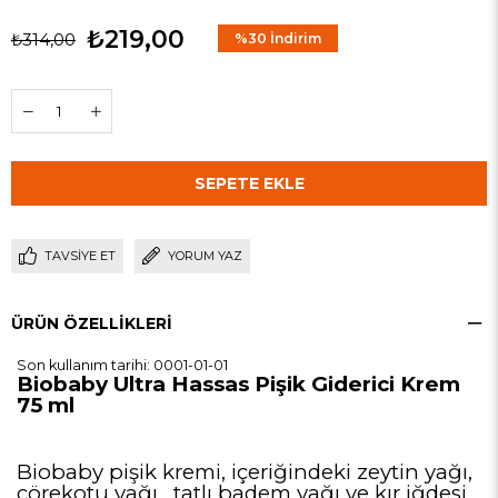
₺219,00
₺314,00
%
30
İndirim
TAVSIYE ET
YORUM YAZ
ÜRÜN ÖZELLIKLERI
Son kullanım tarihi: 0001-01-01
Biobaby Ultra Hassas Pişik Giderici Krem
75 ml
Biobaby pişik kremi, içeriğindeki zeytin yağı,
çörekotu yağı , tatlı badem yağı ve kır iğdesi