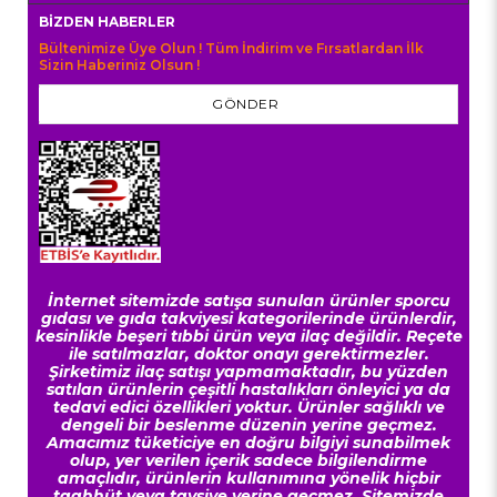
BIZDEN HABERLER
Bültenimize Üye Olun ! Tüm İndirim ve Fırsatlardan İlk
Sizin Haberiniz Olsun !
GÖNDER
İnternet sitemizde satışa sunulan ürünler sporcu
gıdası ve gıda takviyesi kategorilerinde ürünlerdir,
kesinlikle beşeri tıbbi ürün veya ilaç değildir. Reçete
ile satılmazlar, doktor onayı gerektirmezler.
Şirketimiz ilaç satışı yapmamaktadır, bu yüzden
satılan ürünlerin çeşitli hastalıkları önleyici ya da
tedavi edici özellikleri yoktur. Ürünler sağlıklı ve
dengeli bir beslenme düzenin yerine geçmez.
Amacımız tüketiciye en doğru bilgiyi sunabilmek
olup, yer verilen içerik sadece bilgilendirme
amaçlıdır, ürünlerin kullanımına yönelik hiçbir
taahhüt veya tavsiye yerine geçmez. Sitemizde