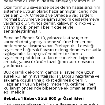
beslenme düzenini desteklemeye yardımcı olur.
Özel formülü sayesinde bebeklerin hassas sindirim
sistemine uygun olarak hazırlanmıştır. İçeriğinde
yer alan DHA, Omega 3 ve Omega 6 yağ asitleri;
normal büyüme ve gelişim sürecini desteklemeye
yardımcı olur. Ayrıca demir, kalsiyum, çinko ve D
vitamini gibi önemli besin ögeleriyle
zenginleştirilmiştir.
Bebelac 1 Bebek Sütü, yalnızca laktoz içeren
karbonhidrat yapısıyla anne sütüne benzer bir
beslenme yaklaşımı sunar. Prebiyotik lif desteği
sayesinde bağırsak florasının dengelenmesine katkı
sağlayabilir. Kolay çözünebilen toz formu
sayesinde pratik bir kullanım sunarken, hijyenik
ambalaj yapısı ürünün tazeliğinin korunmasına
yardımcı olur.
800 gramlık ekonomik ambalajı sayesinde uzun
süreli kullanım avantajı sağlar. Doğru hazırlama ve
saklama koşullarına dikkat edilmesi önerilir.
Hazırlanan ürün bekletilmeden tüketilmeli, her
kullanım öncesinde biberon ve ekipmanlar steril
edilmelidir.
Bebelac 1 Bebek Sütü 800 gr Özellikleri