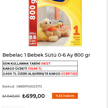
Bebelac 1 Bebek Sütü 0-6 Ay 800 gr
SON KULLANMA TARİHİ
08/27
KARGO ÜCRETİ
139,99 TL
2.000 TL ÜZERİ ALIŞVERİŞTE KARGO
ÜCRETSİZ
Barkod
:
08699745023713
₺699,00
₺1.049,00
%
33
İndirim