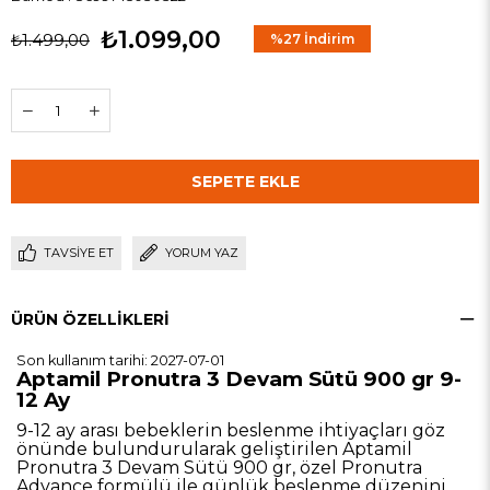
₺1.099,00
₺1.499,00
%
27
İndirim
TAVSIYE ET
YORUM YAZ
ÜRÜN ÖZELLIKLERI
Son kullanım tarihi: 2027-07-01
Aptamil Pronutra 3 Devam Sütü 900 gr 9-
12 Ay
9-12 ay arası bebeklerin beslenme ihtiyaçları göz
önünde bulundurularak geliştirilen Aptamil
Pronutra 3 Devam Sütü 900 gr, özel Pronutra
Advance formülü ile günlük beslenme düzenini