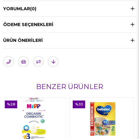
YORUMLAR
(0)
ÖDEME SEÇENEKLERI
ÜRÜN ÖNERILERI
BENZER ÜRÜNLER
%33
%33