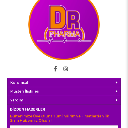
Kurumsal
Müşteri İlişkileri
Yardım
BIZDEN HABERLER
Bültenimize Üye Olun ! Tüm İndirim ve Fırsatlardan İlk
Sizin Haberiniz Olsun !