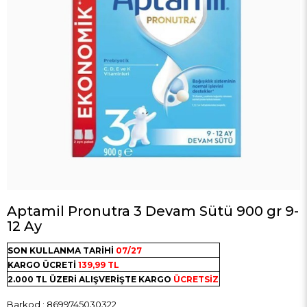
Aptamil Pronutra 3 Devam Sütü 900 gr 9-
12 Ay
SON KULLANMA TARİHİ
07/27
KARGO ÜCRETİ
139,99 TL
2.000 TL ÜZERİ ALIŞVERİŞTE KARGO
ÜCRETSİZ
Barkod
:
8699745030322