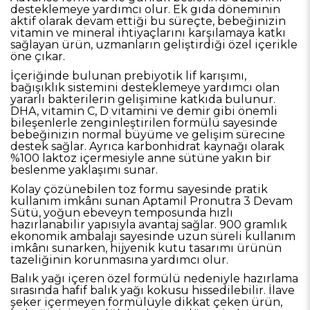
desteklemeye yardımcı olur. Ek gıda döneminin
aktif olarak devam ettiği bu süreçte, bebeğinizin
vitamin ve mineral ihtiyaçlarını karşılamaya katkı
sağlayan ürün, uzmanların geliştirdiği özel içerikle
öne çıkar.
İçeriğinde bulunan prebiyotik lif karışımı,
bağışıklık sistemini desteklemeye yardımcı olan
yararlı bakterilerin gelişimine katkıda bulunur.
DHA, vitamin C, D vitamini ve demir gibi önemli
bileşenlerle zenginleştirilen formülü sayesinde
bebeğinizin normal büyüme ve gelişim sürecine
destek sağlar. Ayrıca karbonhidrat kaynağı olarak
%100 laktoz içermesiyle anne sütüne yakın bir
beslenme yaklaşımı sunar.
Kolay çözünebilen toz formu sayesinde pratik
kullanım imkânı sunan Aptamil Pronutra 3 Devam
Sütü, yoğun ebeveyn temposunda hızlı
hazırlanabilir yapısıyla avantaj sağlar. 900 gramlık
ekonomik ambalajı sayesinde uzun süreli kullanım
imkânı sunarken, hijyenik kutu tasarımı ürünün
tazeliğinin korunmasına yardımcı olur.
Balık yağı içeren özel formülü nedeniyle hazırlama
sırasında hafif balık yağı kokusu hissedilebilir. İlave
şeker içermeyen formülüyle dikkat çeken ürün,