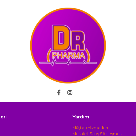
leri
Yardım
Müşteri Hizmetleri
Mesafeli Satış Sözleşmesi