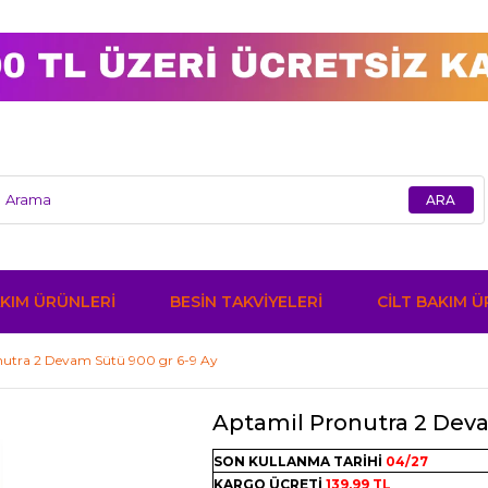
KIM ÜRÜNLERİ
BESİN TAKVİYELERİ
CİLT BAKIM 
nutra 2 Devam Sütü 900 gr 6-9 Ay
Aptamil Pronutra 2 Deva
SON KULLANMA TARİHİ
04/27
KARGO ÜCRETİ
139,99 TL