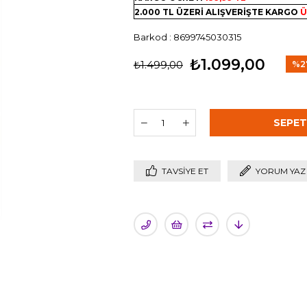
2.000 TL ÜZERİ ALIŞVERİŞTE KARGO
Ü
Barkod
:
8699745030315
₺1.099,00
₺1.499,00
%
2
İndi
TAVSIYE ET
YORUM YAZ