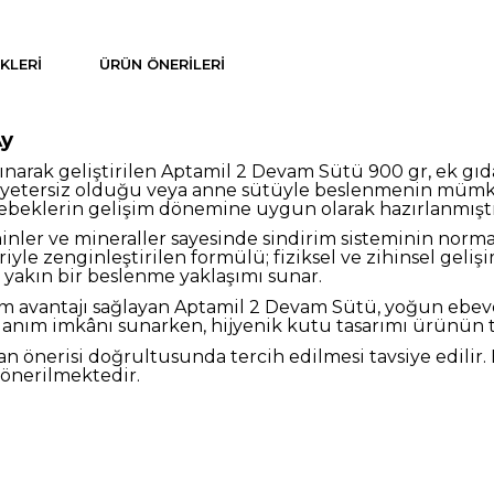
KLERI
ÜRÜN ÖNERILERI
Ay
 alınarak geliştirilen Aptamil 2 Devam Sütü 900 gr, ek
 yetersiz olduğu veya anne sütüyle beslenmenin mümkü
 bebeklerin gelişim dönemine uygun olarak hazırlanmıştı
minler ve mineraller sayesinde sindirim sisteminin norm
iyle zenginleştirilen formülü; fiziksel ve zihinsel geli
 yakın bir beslenme yaklaşımı sunar.
m avantajı sağlayan Aptamil 2 Devam Sütü, yoğun ebeve
lanım imkânı sunarken, hijyenik kutu tasarımı ürünün 
n önerisi doğrultusunda tercih edilmesi tavsiye edili
 önerilmektedir.