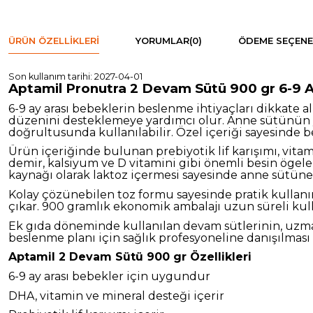
ÜRÜN ÖZELLIKLERI
YORUMLAR
(0)
ÖDEME SEÇENE
Son kullanım tarihi: 2027-04-01
Aptamil Pronutra 2 Devam Sütü 900 gr 6-9 
6-9 ay arası bebeklerin beslenme ihtiyaçları dikkate
düzenini desteklemeye yardımcı olur. Anne sütünün
doğrultusunda kullanılabilir. Özel içeriği sayesinde
Ürün içeriğinde bulunan prebiyotik lif karışımı, vita
demir, kalsiyum ve D vitamini gibi önemli besin ögeler
kaynağı olarak laktoz içermesi sayesinde anne sütüne
Kolay çözünebilen toz formu sayesinde pratik kullanı
çıkar. 900 gramlık ekonomik ambalajı uzun süreli kul
Ek gıda döneminde kullanılan devam sütlerinin, uzma
beslenme planı için sağlık profesyoneline danışılması
Aptamil 2 Devam Sütü 900 gr Özellikleri
6-9 ay arası bebekler için uygundur
DHA, vitamin ve mineral desteği içerir