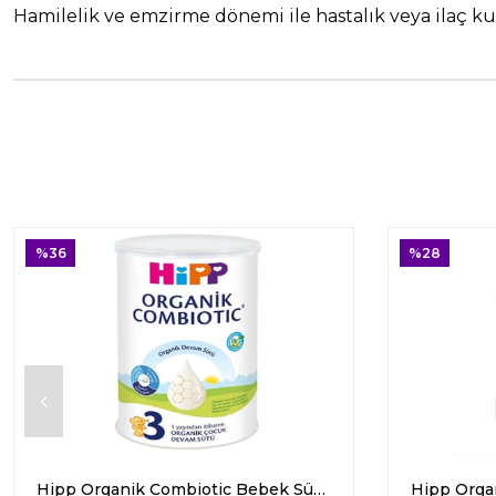
Hamilelik ve emzirme dönemi ile hastalık veya ilaç k
%36
%28
Hipp Organik Combiotic Bebek Sütü 3 Numara 350 gr