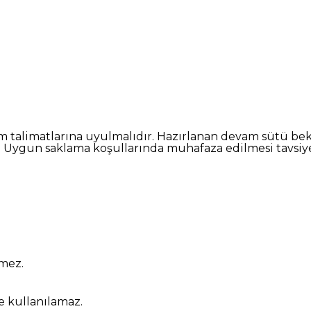
ım talimatlarına uyulmalıdır. Hazırlanan devam sütü be
. Uygun saklama koşullarında muhafaza edilmesi tavsiye 
mez.
e kullanılamaz.