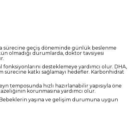
 gıda sürecine geçiş döneminde günlük beslenme
n olmadığı durumlarda, doktor tavsiyesi
r.
al fonksiyonlarını desteklemeye yardımcı olur. DHA,
şim sürecine katkı sağlamayı hedefler. Karbonhidrat
yn temposunda hızlı hazırlanabilir yapısıyla öne
tazeliğinin korunmasına yardımcı olur.
r. Bebeklerin yaşına ve gelişim durumuna uygun