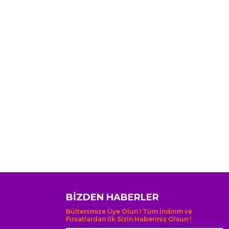
BIZDEN HABERLER
Bültenimize Üye Olun ! Tüm İndirim ve
Fırsatlardan İlk Sizin Haberiniz Olsun !