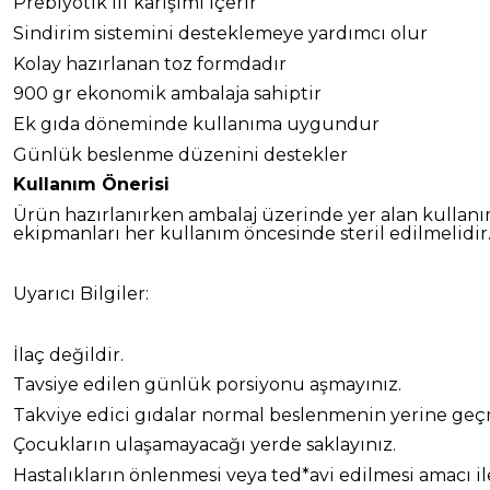
Prebiyotik lif karışımı içerir
Sindirim sistemini desteklemeye yardımcı olur
Kolay hazırlanan toz formdadır
900 gr ekonomik ambalaja sahiptir
Ek gıda döneminde kullanıma uygundur
Günlük beslenme düzenini destekler
Kullanım Önerisi
Ürün hazırlanırken ambalaj üzerinde yer alan kullan
ekipmanları her kullanım öncesinde steril edilmelidir
Uyarıcı Bilgiler:
İlaç değildir.
Tavsiye edilen günlük porsiyonu aşmayınız.
Takviye edici gıdalar normal beslenmenin yerine geç
Çocukların ulaşamayacağı yerde saklayınız.
Hastalıkların önlenmesi veya ted*avi edilmesi amacı il