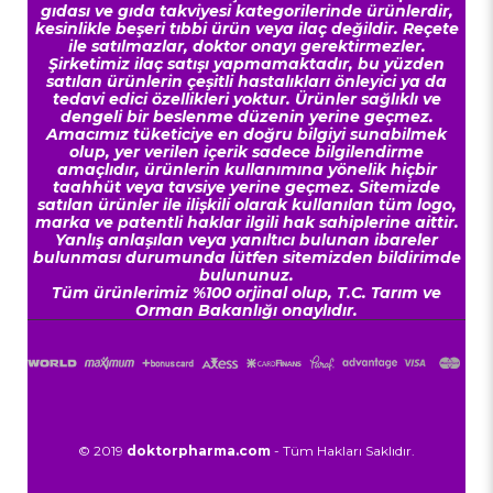
gıdası ve gıda takviyesi kategorilerinde ürünlerdir,
kesinlikle beşeri tıbbi ürün veya ilaç değildir. Reçete
ile satılmazlar, doktor onayı gerektirmezler.
Şirketimiz ilaç satışı yapmamaktadır, bu yüzden
satılan ürünlerin çeşitli hastalıkları önleyici ya da
tedavi edici özellikleri yoktur. Ürünler sağlıklı ve
dengeli bir beslenme düzenin yerine geçmez.
Amacımız tüketiciye en doğru bilgiyi sunabilmek
olup, yer verilen içerik sadece bilgilendirme
amaçlıdır, ürünlerin kullanımına yönelik hiçbir
taahhüt veya tavsiye yerine geçmez. Sitemizde
satılan ürünler ile ilişkili olarak kullanılan tüm logo,
marka ve patentli haklar ilgili hak sahiplerine aittir.
Yanlış anlaşılan veya yanıltıcı bulunan ibareler
bulunması durumunda lütfen sitemizden bildirimde
bulununuz.
Tüm ürünlerimiz %100 orjinal olup, T.C. Tarım ve
Orman Bakanlığı onaylıdır.
© 2019
doktorpharma.com
- Tüm Hakları Saklıdır.